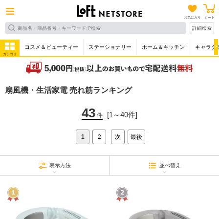
お気に入り
カート
詳細検索
コスメ＆ビューティー
ステーショナリー
ホーム＆キッチン
キャラク
カテゴリ
扇風機・生活家電 売れ筋ランキング
43
[1～40件]
件
1
2
次
最後
表示方法
並べ替え