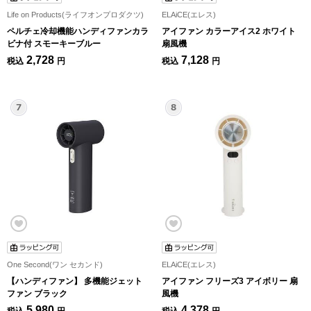
Life on Products(ライフオンプロダクツ)
ELAiCE(エレス)
ペルチェ冷却機能ハンディファンカラ
アイファン カラーアイス2 ホワイト
ビナ付 スモーキーブルー
扇風機
2,728
7,128
税込
円
税込
円
One Second(ワン セカンド)
ELAiCE(エレス)
【ハンディファン】 多機能ジェット
アイファン フリーズ3 アイボリー 扇
ファン ブラック
風機
5,980
4,378