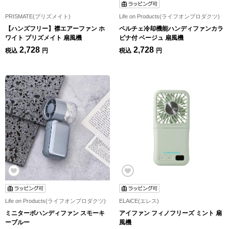
PRISMATE(プリズメイト)
Life on Products(ライフオンプロダクツ)
【ハンズフリー】襟エアーファン ホ
ペルチェ冷却機能ハンディファンカラ
ワイト プリズメイト 扇風機
ビナ付 ベージュ 扇風機
2,728
2,728
税込
円
税込
円
Life on Products(ライフオンプロダクツ)
ELAiCE(エレス)
ミニターボハンディファン スモーキ
アイファン フィノフリーズ ミント 扇
ーブルー
風機