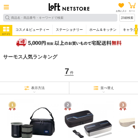
お気に入り
カート
詳細検索
コスメ＆ビューティー
ステーショナリー
ホーム＆キッチン
キャラク
カテゴリ
サーモス人気ランキング
7
件
表示方法
並べ替え