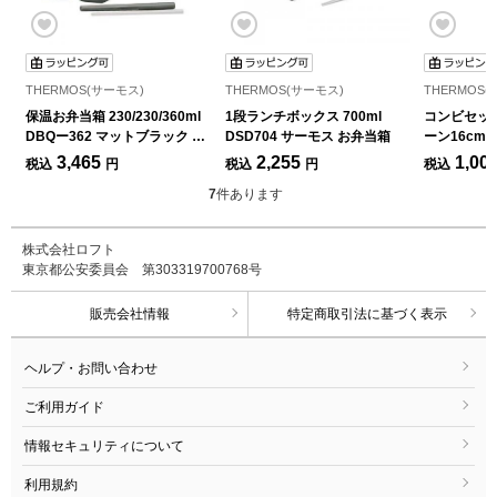
THERMOS(サーモス)
THERMOS(サーモス)
THERMOS
保温お弁当箱 230/230/360ml
1段ランチボックス 700ml
コンビセット
DBQー362 マットブラック サ
DSD704 サーモス お弁当箱
ーン16cm 
ーモス お弁当箱
ホワイト
3,465
2,255
1,00
税込
円
税込
円
税込
7
件あります
株式会社ロフト
東京都公安委員会 第303319700768号
販売会社情報
特定商取引法に基づく表示
ヘルプ・お問い合わせ
ご利用ガイド
情報セキュリティについて
利用規約