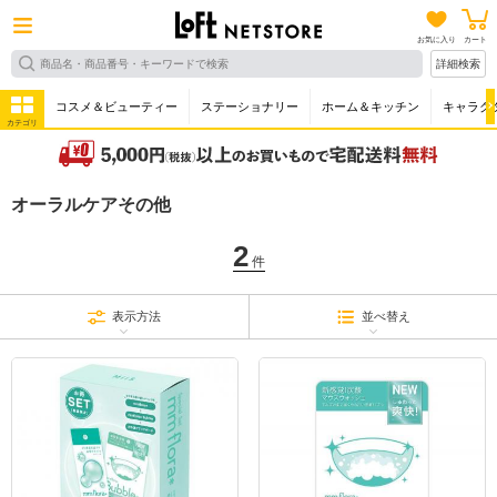
お気に入り
カート
詳細検索
コスメ＆ビューティー
ステーショナリー
ホーム＆キッチン
キャラク
カテゴリ
オーラルケアその他
2
件
表示方法
並べ替え