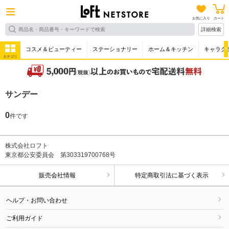
お気に入り
カート
詳細検索
コスメ＆ビューティー
ステーショナリー
ホーム＆キッチン
キャラク
カテゴリ
サンデー
0
件です
株式会社ロフト
東京都公安委員会 第303319700768号
販売会社情報
特定商取引法に基づく表示
ヘルプ・お問い合わせ
ご利用ガイド