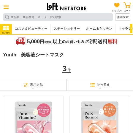
お気に入り
カート
詳細検索
コスメ＆ビューティー
ステーショナリー
ホーム＆キッチン
キャラク
カテゴリ
Yunth 美容液シートマスク
3
件
表示方法
並べ替え