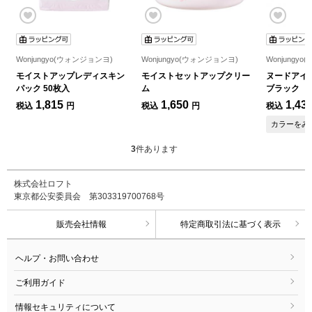
Wonjungyo(ウォンジョンヨ)
Wonjungyo(ウォンジョンヨ)
Wonjungy
モイストアップレディスキン
モイストセットアップクリー
ヌードアイラ
パック 50枚入
ム
ブラック
1,815
1,650
1,43
税込
円
税込
円
税込
カラーをみ
3
件あります
株式会社ロフト
東京都公安委員会 第303319700768号
販売会社情報
特定商取引法に基づく表示
ヘルプ・お問い合わせ
ご利用ガイド
情報セキュリティについて