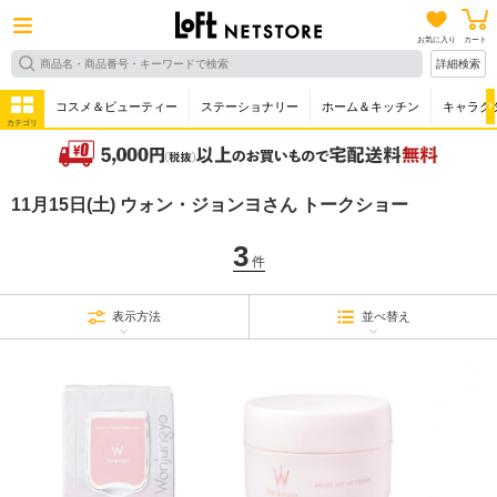
お気に入り
カート
詳細検索
コスメ＆ビューティー
ステーショナリー
ホーム＆キッチン
キャラク
カテゴリ
11月15日(土) ウォン・ジョンヨさん トークショー
3
件
表示方法
並べ替え