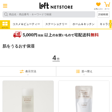
お気に入り
カート
詳細検索
コスメ＆ビューティー
ステーショナリー
ホーム＆キッチン
キャラク
カテゴリ
肌をうるおす保湿
4
件
表示方法
並べ替え