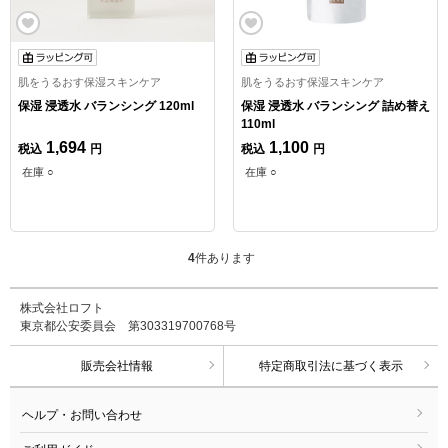
肌をうるおす保湿スキンケア
肌をうるおす保湿スキンケア
保湿 浸透水 バランシング 120ml
保湿 浸透水 バランシング 詰め替え
110ml
1,694
1,100
税込
円
税込
円
在庫 ○
在庫 ○
4
件あります
株式会社ロフト
東京都公安委員会 第303319700768号
販売会社情報
特定商取引法に基づく表示
ヘルプ・お問い合わせ