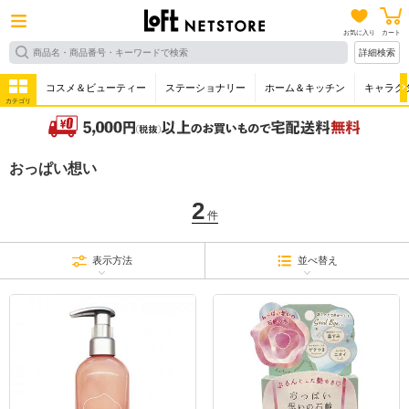
お気に入り
カート
詳細検索
コスメ＆ビューティー
ステーショナリー
ホーム＆キッチン
キャラク
カテゴリ
おっぱい想い
2
件
表示方法
並べ替え