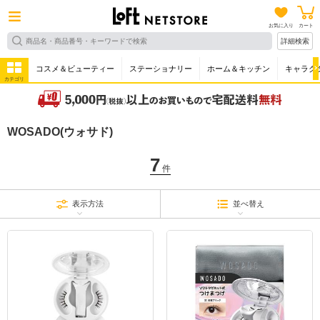
お気に入り
カート
詳細検索
コスメ＆ビューティー
ステーショナリー
ホーム＆キッチン
キャラク
カテゴリ
WOSADO(ウォサド)
7
件
表示方法
並べ替え