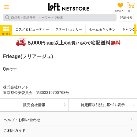
お気に入り
カート
詳細検索
コスメ＆ビューティー
ステーショナリー
ホーム＆キッチン
キャラク
カテゴリ
Frieage(フリアージュ)
0
件です
株式会社ロフト
東京都公安委員会 第303319700768号
販売会社情報
特定商取引法に基づく表示
ヘルプ・お問い合わせ
ご利用ガイド