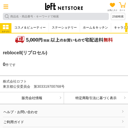
お気に入り
カート
詳細検索
コスメ＆ビューティー
ステーショナリー
ホーム＆キッチン
キャラク
カテゴリ
reblocell(リブロセル)
0
件です
株式会社ロフト
東京都公安委員会 第303319700768号
販売会社情報
特定商取引法に基づく表示
ヘルプ・お問い合わせ
ご利用ガイド