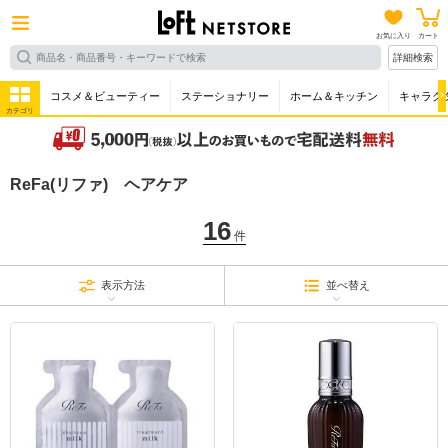
お気に入り
カート
詳細検索
コスメ＆ビューティー
ステーショナリー
ホーム＆キッチン
キャラク
カテゴリ
ReFa(リファ) ヘアケア
16
件
表示方法
並べ替え