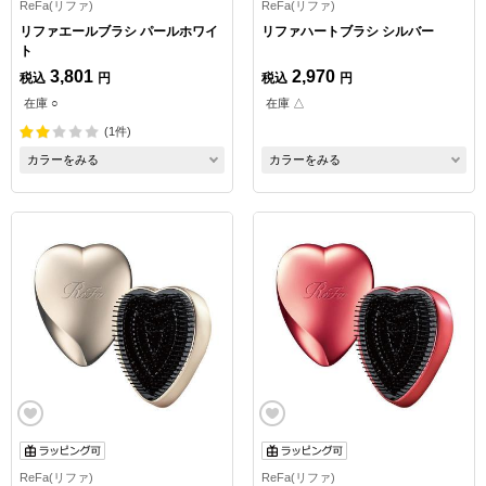
ReFa(リファ)
ReFa(リファ)
リファエールブラシ パールホワイ
リファハートブラシ シルバー
ト
3,801
2,970
税込
円
税込
円
在庫 ○
在庫 △
(1件)
カラーをみる
カラーをみる
ReFa(リファ)
ReFa(リファ)