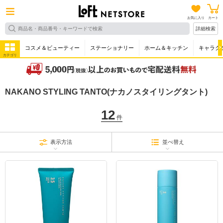
お気に入り
カート
詳細検索
コスメ＆ビューティー
ステーショナリー
ホーム＆キッチン
キャラク
カテゴリ
NAKANO STYLING TANTO(ナカノスタイリングタント)
12
件
表示方法
並べ替え