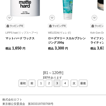
LIPPS hair(リップスヘアー)
WELEDA(ヴェレダ)
Koh Gen 
マットハード ワックス
ローズマリー スカルプクレン
マイファン
ジング 200g
ライティン
デーション
1,650
3,300
3,63
税込
円
税込
円
税込
[81～120件]
157
件あります
最初
前
1
2
3
4
次
最後
株式会社ロフト
東京都公安委員会 第303319700768号