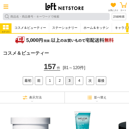
お気に入り
カート
詳細検索
コスメ＆ビューティー
ステーショナリー
ホーム＆キッチン
キャラク
カテゴリ
コスメ＆ビューティー
157
[81～120件]
件
最初
前
1
2
3
4
次
最後
表示方法
並べ替え