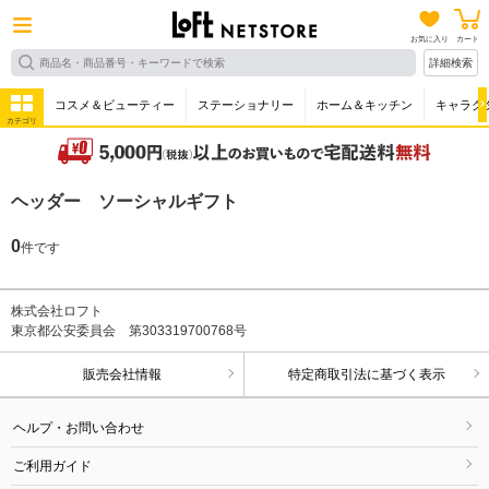
お気に入り
カート
詳細検索
コスメ＆ビューティー
ステーショナリー
ホーム＆キッチン
キャラク
カテゴリ
ヘッダー ソーシャルギフト
0
件です
株式会社ロフト
東京都公安委員会 第303319700768号
販売会社情報
特定商取引法に基づく表示
ヘルプ・お問い合わせ
ご利用ガイド