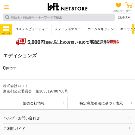
お気に入り
カート
詳細検索
コスメ＆ビューティー
ステーショナリー
ホーム＆キッチン
キャラク
カテゴリ
エディションズ
0
件です
株式会社ロフト
東京都公安委員会 第303319700768号
販売会社情報
特定商取引法に基づく表示
ヘルプ・お問い合わせ
ご利用ガイド