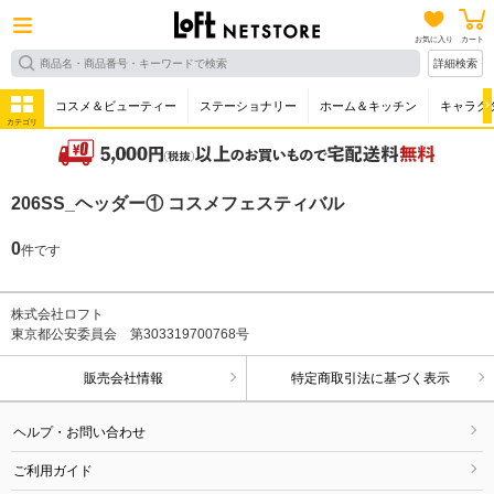
お気に入り
カート
詳細検索
コスメ＆ビューティー
ステーショナリー
ホーム＆キッチン
キャラク
カテゴリ
206SS_ヘッダー① コスメフェスティバル
0
件です
株式会社ロフト
東京都公安委員会 第303319700768号
販売会社情報
特定商取引法に基づく表示
ヘルプ・お問い合わせ
ご利用ガイド