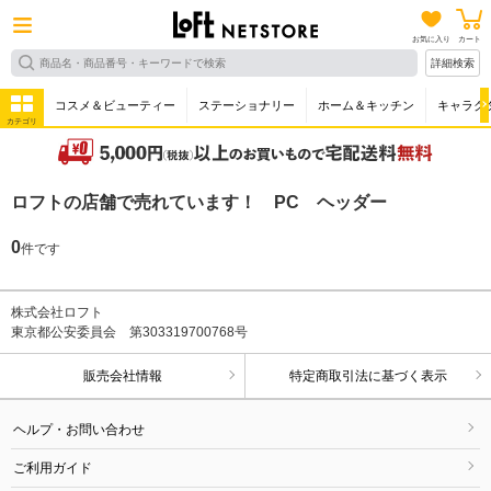
お気に入り
カート
詳細検索
コスメ＆ビューティー
ステーショナリー
ホーム＆キッチン
キャラク
カテゴリ
ロフトの店舗で売れています！ PC ヘッダー
0
件です
株式会社ロフト
東京都公安委員会 第303319700768号
販売会社情報
特定商取引法に基づく表示
ヘルプ・お問い合わせ
ご利用ガイド