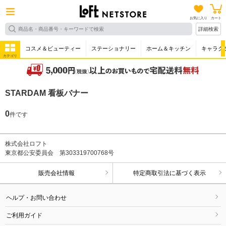
お気に入り
カート
詳細検索
コスメ＆ビューティー
ステーショナリー
ホーム＆キッチン
キャラク
カテゴリ
STARDAM 看板バナー
0
件です
株式会社ロフト
東京都公安委員会 第303319700768号
販売会社情報
特定商取引法に基づく表示
ヘルプ・お問い合わせ
ご利用ガイド