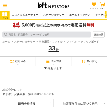
お気に入り
カート
コスメ＆ビューティー
ステーショナリー
ホーム＆キッチン
キャラク
カテゴリ
詳細検索
ホーム
ステーショナリー
事務用品・ファイル
ファイル
クリップボード
33
件
絞り込み
表示方法
並べ替え
33
件あります
株式会社ロフト
東京都公安委員会 第303319700768号
販売会社情報
特定商取引法に基づく表示