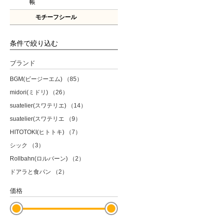
帳
モチーフシール
条件で絞り込む
ブランド
BGM(ビージーエム)
（85）
midori(ミドリ)
（26）
suatelier(スワテリエ)
（14）
suatelier(スワテリエ
（9）
HITOTOKI(ヒトトキ)
（7）
シック
（3）
Rollbahn(ロルバーン)
（2）
ドアラと食パン
（2）
価格