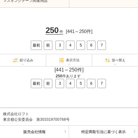
マスキングテープ関連用品
250
[441～250件]
件
最初
前
3
4
5
6
7
絞り込み
表示方法
並べ替え
[441～250件]
250
件あります
最初
前
3
4
5
6
7
株式会社ロフト
東京都公安委員会 第303319700768号
販売会社情報
特定商取引法に基づく表示