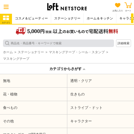
お気に入り
カート
コスメ＆ビューティー
ステーショナリー
ホーム＆キッチン
キャラク
カテゴリ
詳細検索
ホーム
ステーショナリー
マスキングテープ・シール・スタンプ
マスキングテープ
カテゴリからさがす
無地
透明・クリア
花・植物
生きもの
食べもの
ストライプ・ドット
その他
キャラクター