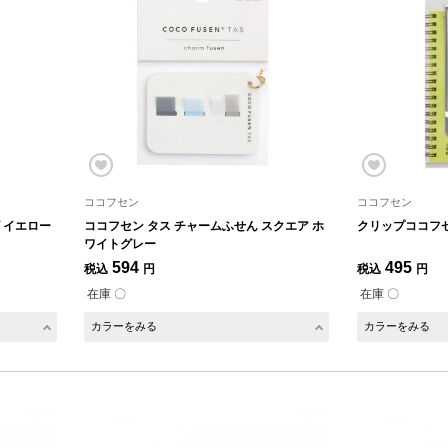
ココフセン
ココフセン
ズ イエロー
ココフセン タス チャームふせん スクエア ホ
クリップココフセ
ワイトグレー
594
495
税込
円
税込
円
在庫 〇
在庫 〇
カラーをみる
カラーをみる