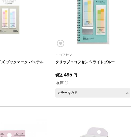
ココフセン
イズ ブックマーク パステル
クリップココフセン S ライトブルー
495
税込
円
在庫 〇
カラーをみる