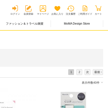
ログイン
会員登録
マイページ
お気に入り
注文履歴
ご利用ガイド
カート
ファッション＆トラベル雑貨
MoMA Design Store
1
2
次
最後
表示件数40件