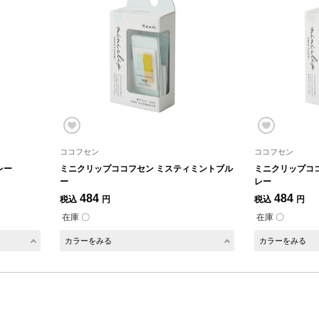
ココフセン
ココフセン
レー
ミニクリップココフセン ミスティミントブル
ミニクリップコ
ー
レー
484
484
税込
円
税込
円
在庫 〇
在庫 〇
カラーをみる
カラーをみる