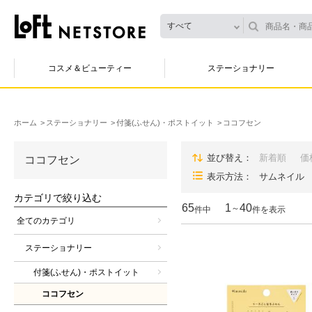
すべて
コスメ＆ビューティー
ステーショナリー
ホーム
ステーショナリー
付箋(ふせん)・ポストイット
ココフセン
並び替え
新着順
価
ココフセン
表示方法
サムネイル
カテゴリで絞り込む
65
1
40
～
件中
件を表示
全てのカテゴリ
ステーショナリー
付箋(ふせん)・ポストイット
ココフセン