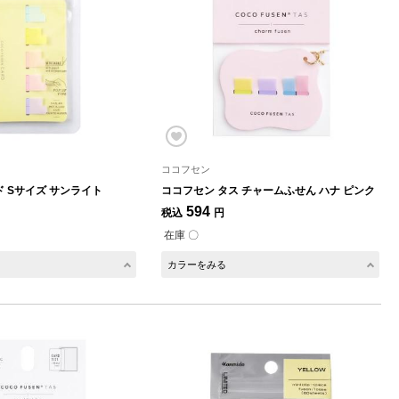
ココフセン
 Sサイズ サンライト
ココフセン タス チャームふせん ハナ ピンク
594
税込
円
在庫 〇
カラーをみる