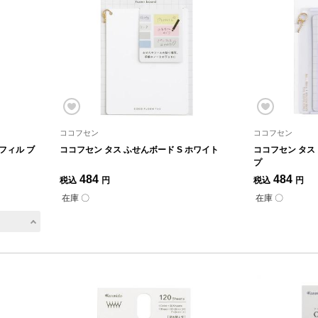
ココフセン
ココフセン
フィル ブ
ココフセン タス ふせんボード S ホワイト
ココフセン タス
プ
484
484
税込
円
税込
円
在庫 〇
在庫 〇