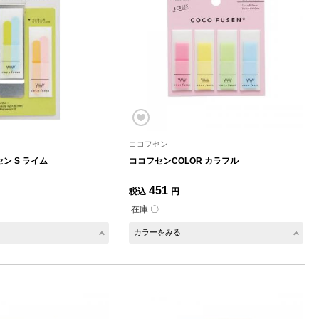
ココフセン
ン S ライム
ココフセンCOLOR カラフル
451
税込
円
在庫 〇
カラーをみる