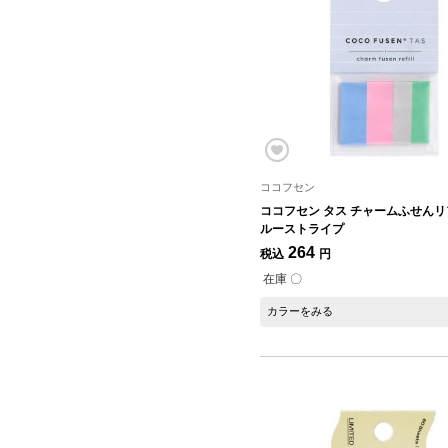
ココフセン
ココフセン タス チャームふせんリ
ルーストライプ
264
税込
円
在庫 〇
カラーをみる