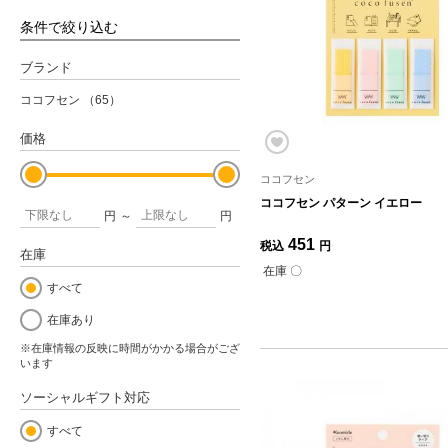
条件で絞り込む
ブランド
ココフセン
（65）
価格
ココフセン
ココフセン パターン イエロー
円
～
円
451
税込
円
在庫
在庫 〇
すべて
在庫あり
※在庫情報の反映に時間がかかる場合がござ
います
ソーシャルギフト対応
すべて