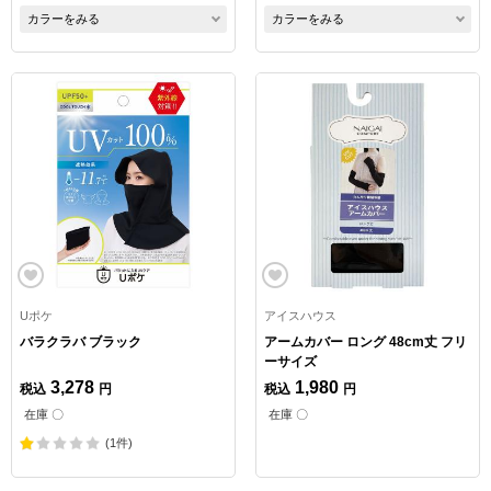
カラーをみる
カラーをみる
Uポケ
アイスハウス
バラクラバ ブラック
アームカバー ロング 48cm丈 フリ
ーサイズ
3,278
1,980
税込
円
税込
円
在庫 〇
在庫 〇
(1件)