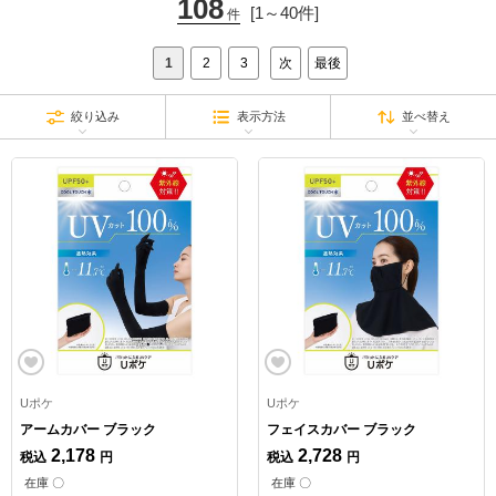
108
[1～40件]
件
1
2
3
次
最後
絞り込み
表示方法
並べ替え
Uポケ
Uポケ
アームカバー ブラック
フェイスカバー ブラック
2,178
2,728
税込
円
税込
円
在庫 〇
在庫 〇