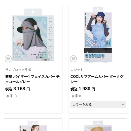
サンブロックラボ
コジット
爽壁 バイザー付フェイスカバー チ
COOLリブアームカバー ダークグ
ャコールグレー
レー
3,168
1,980
税込
円
税込
円
在庫 〇
在庫 ×
カラーをみる