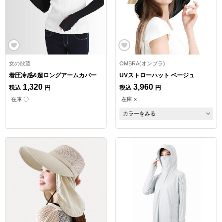
女の欲望
OMBRA(オンブラ)
着圧冷感&超ロングアームカバー
UVストローハット ベージュ
1,320
3,960
税込
円
税込
円
在庫 〇
在庫 ×
カラーをみる