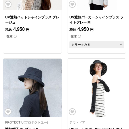
UV遮熱ハットシャインプラス グレ
UV遮熱パーカーシャインプラス ラ
ージュ
イトグレー M
4,950
4,950
税込
円
税込
円
在庫 〇
在庫 〇
カラーをみる
PROTECT U(プロテクトユー)
アウトドア