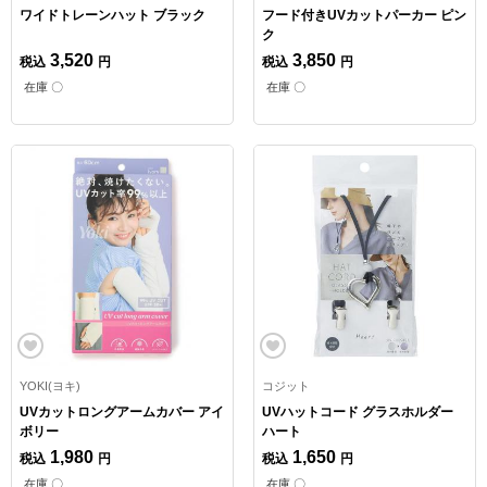
ワイドトレーンハット ブラック
フード付きUVカットパーカー ピン
ク
3,520
3,850
税込
円
税込
円
在庫 〇
在庫 〇
YOKI(ヨキ)
コジット
UVカットロングアームカバー アイ
UVハットコード グラスホルダー
ボリー
ハート
1,980
1,650
税込
円
税込
円
在庫 〇
在庫 〇