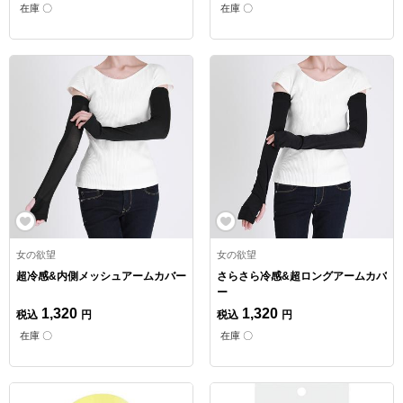
在庫 〇
在庫 〇
女の欲望
女の欲望
超冷感&内側メッシュアームカバー
さらさら冷感&超ロングアームカバ
ー
1,320
1,320
税込
円
税込
円
在庫 〇
在庫 〇