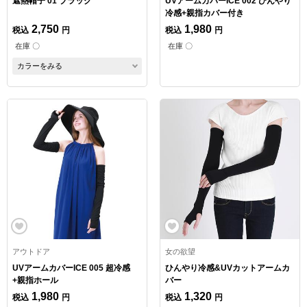
遮熱帽子 01 ブラック
UVアームカバーICE 002 ひんやり
冷感+親指カバー付き
2,750
1,980
税込
円
税込
円
在庫 〇
在庫 〇
カラーをみる
アウトドア
女の欲望
UVアームカバーICE 005 超冷感
ひんやり冷感&UVカットアームカ
+親指ホール
バー
1,980
1,320
税込
円
税込
円