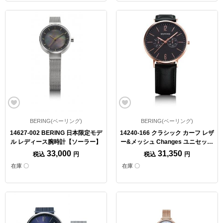
BERING(ベーリング)
BERING(ベーリング)
14627-002 BERING 日本限定モデ
14240-166 クラシック カーフ レザ
ル レディース腕時計【ソーラー】
ー&メッシュ Changes ユニセック
ス腕時計
33,000
31,350
税込
円
税込
円
在庫 〇
在庫 〇