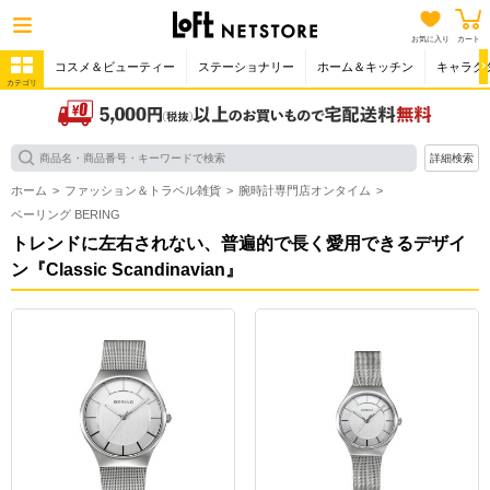
お気に入り
カート
コスメ＆ビューティー
ステーショナリー
ホーム＆キッチン
キャラク
カテゴリ
詳細検索
ホーム
ファッション＆トラベル雑貨
腕時計専門店オンタイム
ベーリング BERING
トレンドに左右されない、普遍的で長く愛用できるデザイ
ン『Classic Scandinavian』