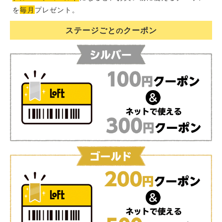
を
毎月
プレゼント。
ステージごと
クーポン
の