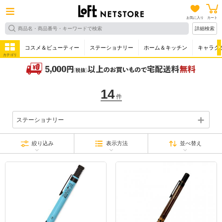
お気に入り
カート
詳細検索
コスメ＆ビューティー
ステーショナリー
ホーム＆キッチン
キャラク
カテゴリ
14
件
ステーショナリー
絞り込み
表示方法
並べ替え