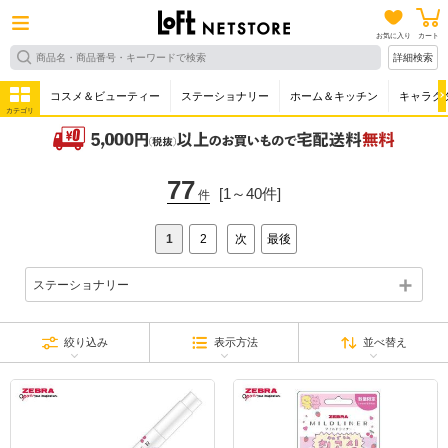
お気に入り
カート
詳細検索
コスメ＆ビューティー
ステーショナリー
ホーム＆キッチン
キャラク
カテゴリ
77
[1～40件]
件
1
2
次
最後
ステーショナリー
絞り込み
表示方法
並べ替え