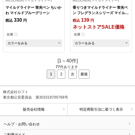
MILDLINER(マイルドライナー)
MILDLINER(マイルドライナー)
マイルドライナー 蛍光ペン ちいか
香りつきマイルドライナー 蛍光ペ
わ マイルドブルーグリーン
ン フレグランスシリーズ マイルド
オリーブ
330
139
税込
円
税込
円
ネットストアSALE価格
在庫 〇
在庫 〇
カラーをみる
カラーをみる
[1～40件]
77
件あります
1
2
次
最後
株式会社ロフト
東京都公安委員会 第303319700768号
販売会社情報
特定商取引法に基づく表示
ヘルプ・お問い合わせ
ご利用ガイド