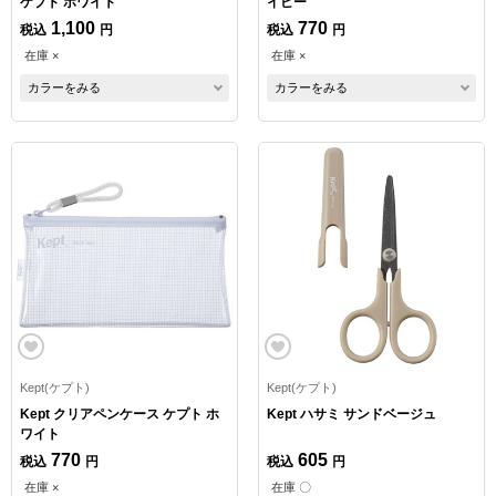
ケプト ホワイト
イビー
1,100
770
税込
円
税込
円
在庫 ×
在庫 ×
カラーをみる
カラーをみる
Kept(ケプト)
Kept(ケプト)
Kept クリアペンケース ケプト ホ
Kept ハサミ サンドベージュ
ワイト
770
605
税込
円
税込
円
在庫 ×
在庫 〇