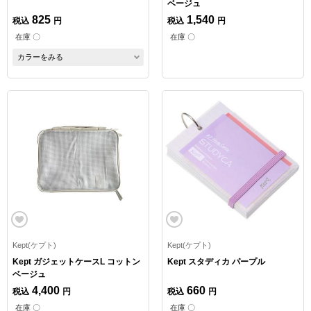
ベージュ
825
1,540
税込
円
税込
円
在庫 〇
在庫 〇
カラーをみる
Kept(ケプト)
Kept(ケプト)
Kept ガジェットケースL コットン
Kept スタディカ パープル
ベージュ
4,400
660
税込
円
税込
円
在庫 〇
在庫 〇