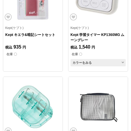
Kept(ケプト)
Kept(ケプト)
Kept キエラ&暗記シートセット
Kept 学習タイマー KP1360MG ム
ーングレー
935
1,540
税込
円
税込
円
在庫 〇
在庫 〇
カラーをみる