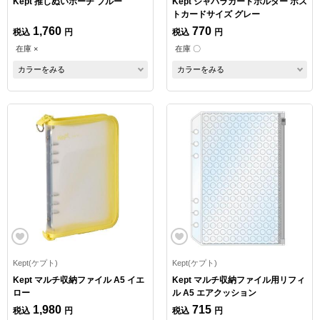
Kept 推しぬいポーチ ブルー
Kept ジャバラカードホルダー ポス
トカードサイズ グレー
1,760
770
税込
円
税込
円
在庫 ×
在庫 〇
カラーをみる
カラーをみる
Kept(ケプト)
Kept(ケプト)
Kept マルチ収納ファイル A5 イエ
Kept マルチ収納ファイル用リフィ
ロー
ル A5 エアクッション
1,980
715
税込
円
税込
円