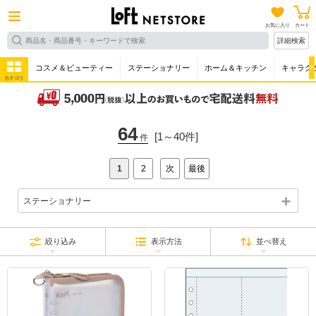
お気に入り
カート
詳細検索
コスメ＆ビューティー
ステーショナリー
ホーム＆キッチン
キャラク
カテゴリ
64
[1～40件]
件
1
2
次
最後
ステーショナリー
絞り込み
表示方法
並べ替え