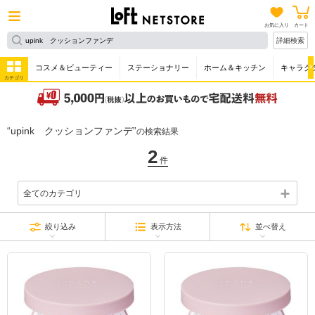
お気に入り
カート
詳細検索
コスメ＆ビューティー
ステーショナリー
ホーム＆キッチン
キャラク
カテゴリ
upink クッションファンデ
の検索結果
2
件
全てのカテゴリ
絞り込み
表示方法
並べ替え