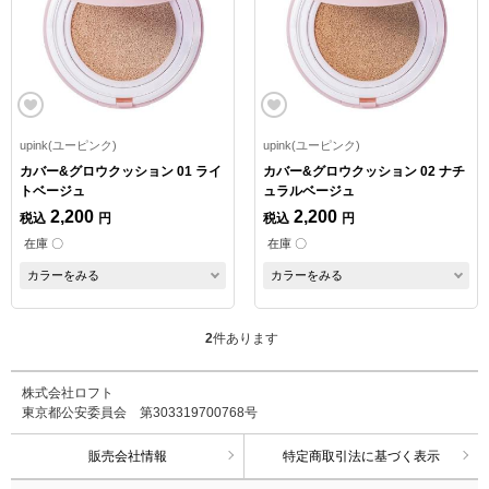
upink(ユーピンク)
upink(ユーピンク)
カバー&グロウクッション 01 ライ
カバー&グロウクッション 02 ナチ
トベージュ
ュラルベージュ
2,200
2,200
税込
円
税込
円
在庫 〇
在庫 〇
カラーをみる
カラーをみる
2
件あります
株式会社ロフト
東京都公安委員会 第303319700768号
販売会社情報
特定商取引法に基づく表示