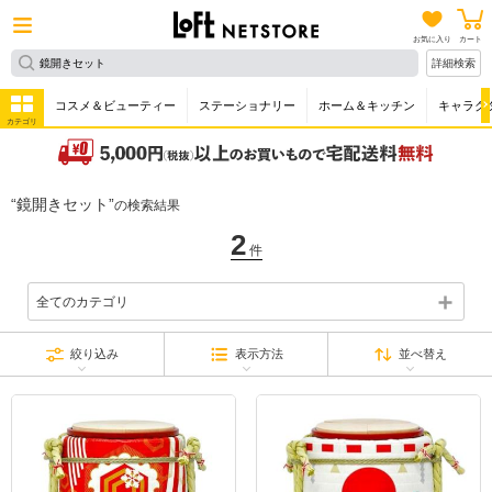
お気に入り
カート
詳細検索
コスメ＆ビューティー
ステーショナリー
ホーム＆キッチン
キャラク
カテゴリ
鏡開きセット
の検索結果
2
件
全てのカテゴリ
絞り込み
表示方法
並べ替え