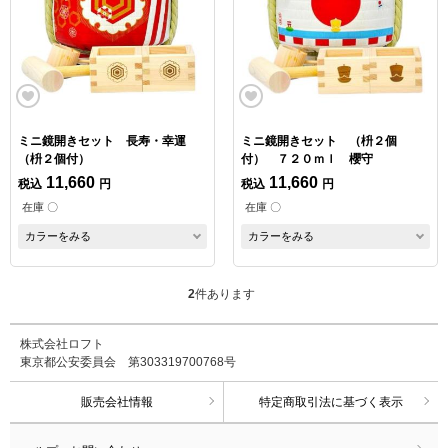
ミニ鏡開きセット 長寿・幸運
ミニ鏡開きセット （枡２個
（枡２個付）
付） ７２０ｍｌ 櫻守
11,660
11,660
税込
円
税込
円
在庫 〇
在庫 〇
カラーをみる
カラーをみる
2
件あります
株式会社ロフト
東京都公安委員会 第303319700768号
販売会社情報
特定商取引法に基づく表示