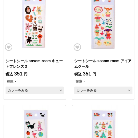
シートシール sosom room キュー
シートシール sosom room アイア
トフレンズ 3
ムクール
351
351
税込
円
税込
円
在庫 ×
在庫 ×
カラーをみる
カラーをみる