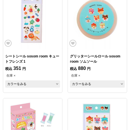
シートシール sosom room キュー
グリッターシールロール sosom
トフレンズ 1
room ソムソール
351
880
税込
円
税込
円
在庫 ×
在庫 ×
カラーをみる
カラーをみる