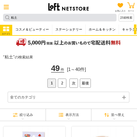
お気に入り
カート
詳細検索
コスメ＆ビューティー
ステーショナリー
ホーム＆キッチン
キャラク
カテゴリ
粘土
の検索結果
49
[1～40件]
件
1
2
次
最後
全てのカテゴリ
絞り込み
表示方法
並べ替え