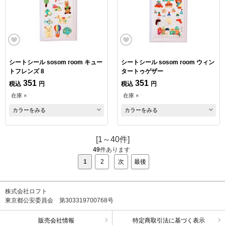
シートシール sosom room キュー
シートシール sosom room ウィン
トフレンズ 8
タートゥゲザー
351
351
税込
円
税込
円
在庫 ×
在庫 ×
カラーをみる
カラーをみる
[1～40件]
49
件あります
1
2
次
最後
株式会社ロフト
東京都公安委員会 第303319700768号
販売会社情報
特定商取引法に基づく表示