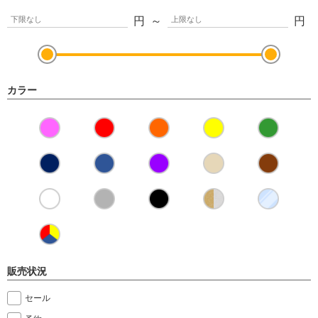
円
～
円
カラー
販売状況
セール