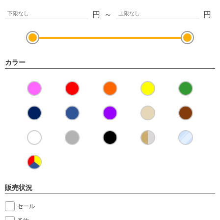
円
～
円
カラー
販売状況
セール