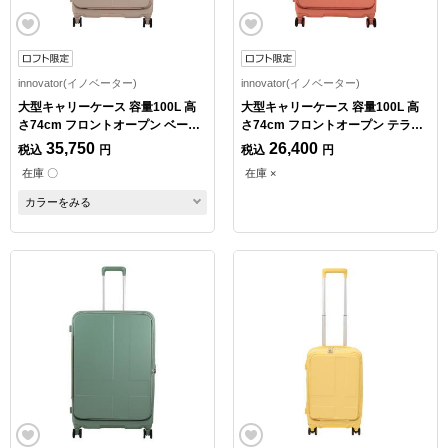
innovator(イノベーター)
innovator(イノベーター)
大型キャリーケース 容量100L 高
大型キャリーケース 容量100L 高
さ74cm フロントオープン ベージ
さ74cm フロントオープン テラコ
ュ イノベーター【ロフト限定】
ッタ イノベーター【ロフト限定】
35,750
26,400
税込
円
税込
円
在庫 〇
在庫 ×
カラーをみる