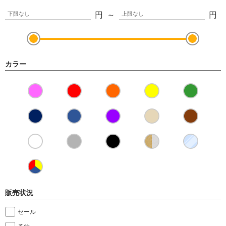
円
～
円
カラー
販売状況
セール