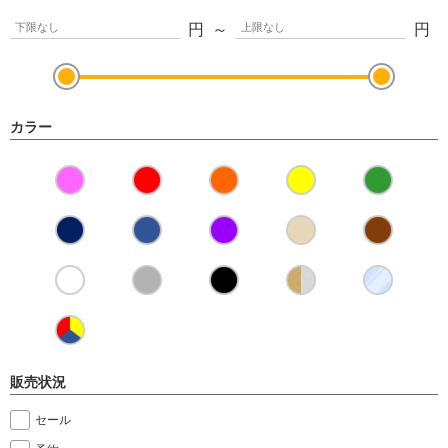
円
～
円
カラー
販売状況
セール