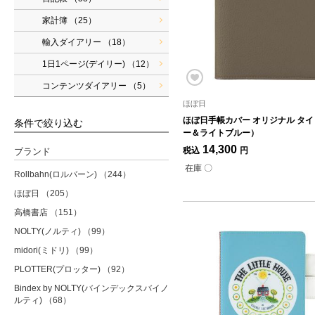
家計簿
（25）
輸入ダイアリー
（18）
1日1ページ(デイリー)
（12）
コンテンツダイアリー
（5）
ほぼ日
ほぼ日手帳カバー オリジナル タ
条件で絞り込む
ー＆ライトブルー）
14,300
税込
円
ブランド
在庫 〇
Rollbahn(ロルバーン)
（244）
ほぼ日
（205）
高橋書店
（151）
NOLTY(ノルティ)
（99）
midori(ミドリ)
（99）
PLOTTER(プロッター)
（92）
Bindex by NOLTY(バインデックスバイノ
ルティ)
（68）