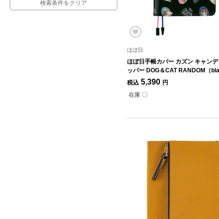
検索条件をクリア
ほぼ日
ほぼ日手帳カバー カズン キャン
ッパー DOG＆CAT RANDOM（bl
5,390
税込
円
在庫 〇