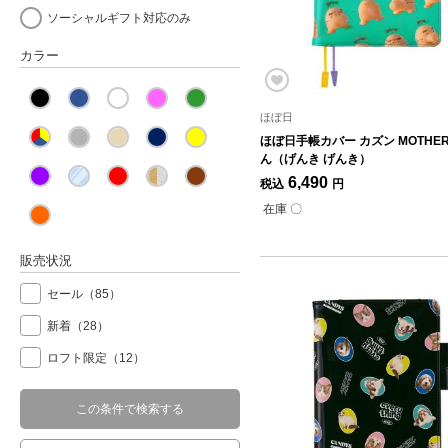
ソーシャルギフト対応のみ
カラー
ほぼ日
ほぼ日手帳カバー カズン MOTHE
ん（げんき げんき）
6,490
税込
円
在庫 〇
販売状況
セール
（85）
新着
（28）
ロフト限定
（12）
この条件で検索する