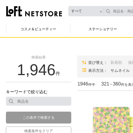
すべて
コスメ＆ビューティー
ステーショナリー
検索結果
並び替え
新着順
価
1,946
表示方法
サムネイル
件
1946
321
360
～
件中
件を表
キーワードで絞り込む
この条件で検索する
検索条件をクリア