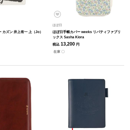
ほぼ日
 カズン 井上有一 上（Jo）
ほぼ日手帳カバー weeks リバティファブリ
ックス Sasha Kiora
13,200
税込
円
在庫 〇