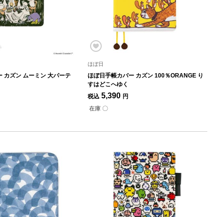
ほぼ日
 カズン ムーミン 大パーテ
ほぼ日手帳カバー カズン 100％ORANGE り
すはどこへゆく
5,390
税込
円
在庫 〇