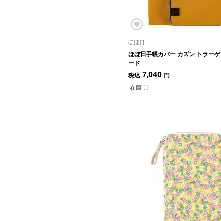
ほぼ日
ほぼ日手帳カバー カズン トラーゲ
ード
7,040
税込
円
在庫 〇