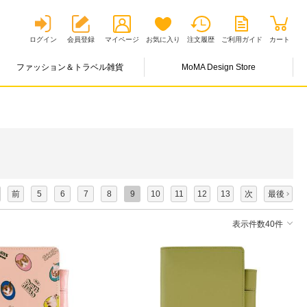
ログイン
会員登録
マイページ
お気に入り
注文履歴
ご利用ガイド
カート
ファッション＆トラベル雑貨
MoMA Design Store
前
5
6
7
8
9
10
11
12
13
次
最後
表示件数40件