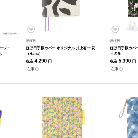
ほぼ日
ほぼ日
ァージニ
ほぼ日手帳カバー オリジナル 井上有一 花
ほぼ日手帳カバー
ち
（Hana）
ィの夜
4,290
5,390
税込
円
税込
円
在庫 〇
在庫 〇