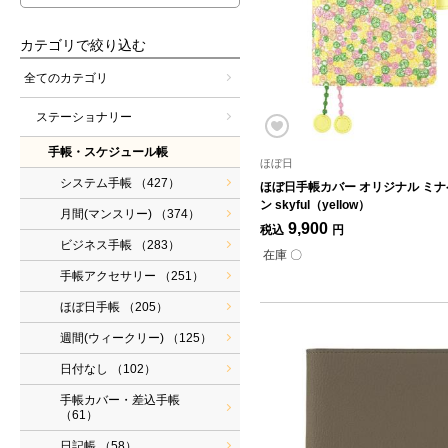
カテゴリで絞り込む
全てのカテゴリ
ステーショナリー
手帳・スケジュール帳
ほぼ日
システム手帳
（427）
ほぼ日手帳カバー オリジナル ミ
ン skyful（yellow）
月間(マンスリー)
（374）
9,900
税込
円
ビジネス手帳
（283）
在庫 〇
手帳アクセサリー
（251）
ほぼ日手帳
（205）
週間(ウィークリー)
（125）
日付なし
（102）
手帳カバー・差込手帳
（61）
日記帳
（58）