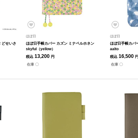
ほぼ日
ほぼ日
R どせいさ
ほぼ日手帳カバー カズン ミナペルホネン
ほぼ日手帳カバー
skyful（yellow）
aalto
13,200
16,500
税込
円
税込
在庫 〇
在庫 〇