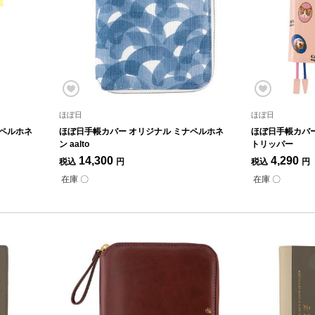
ほぼ日
ほぼ日
ナペルホネ
ほぼ日手帳カバー オリジナル ミナペルホネ
ほぼ日手帳カバー
ン aalto
トリッパー
14,300
4,290
税込
円
税込
円
在庫 〇
在庫 〇