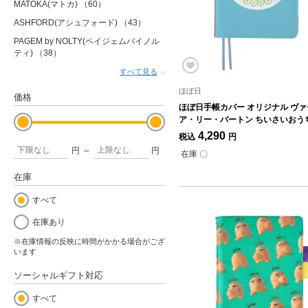
MATOKA(マトカ)
（60）
ASHFORD(アシュフォード)
（43）
PAGEM by NOLTY(ペイジェムバイノル
ティ)
（38）
すべて見る
ほぼ日
価格
ほぼ日手帳カバー オリジナル ヴ
ア・リー・バートン ちいさいおう
4,290
税込
円
円
～
円
在庫 〇
在庫
すべて
在庫あり
※在庫情報の反映に時間がかかる場合がござ
います
ソーシャルギフト対応
すべて