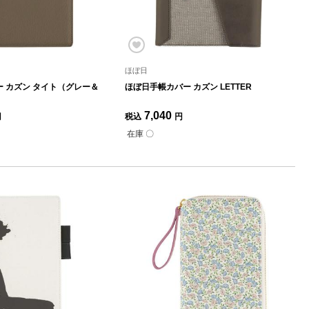
ほぼ日
 カズン タイト（グレー＆
ほぼ日手帳カバー カズン LETTER
7,040
円
税込
円
在庫 〇