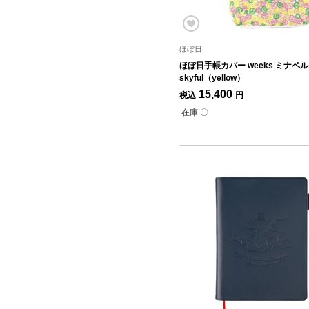
ほぼ日
ほぼ日手帳カバー weeks ミナペ
skyful（yellow）
15,400
税込
円
在庫 〇