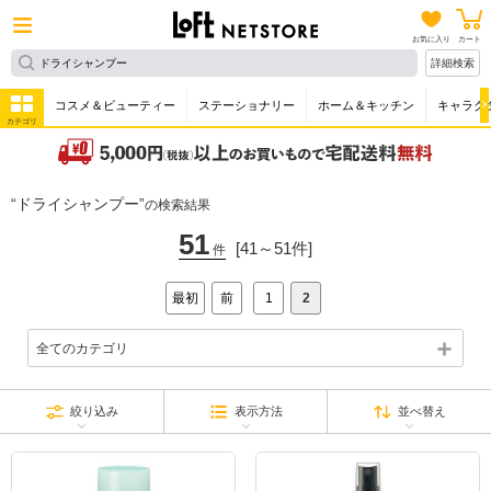
お気に入り
カート
詳細検索
コスメ＆ビューティー
ステーショナリー
ホーム＆キッチン
キャラク
カテゴリ
ドライシャンプー
の検索結果
51
[41～51件]
件
最初
前
1
2
全てのカテゴリ
絞り込み
表示方法
並べ替え