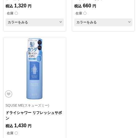
1,320
660
税込
円
税込
円
在庫 〇
在庫 〇
カラーをみる
カラーをみる
SQUSE ME(スキューズミー)
ドライシャワー リフレッシュサボ
ン
1,430
税込
円
在庫 〇