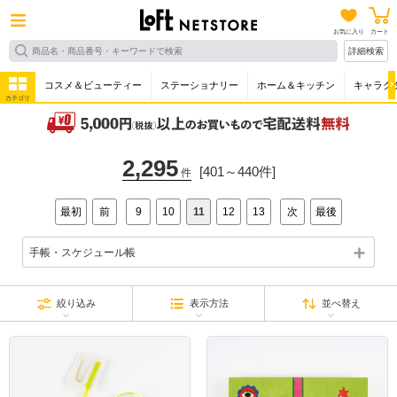
お気に入り
カート
詳細検索
コスメ＆ビューティー
ステーショナリー
ホーム＆キッチン
キャラク
カテゴリ
2,295
[401～440件]
件
最初
前
9
10
11
12
13
次
最後
手帳・スケジュール帳
絞り込み
表示方法
並べ替え