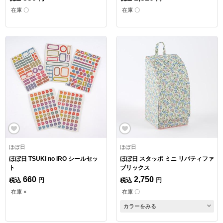
在庫 〇
在庫 〇
ほぼ日
ほぼ日
ほぼ日 TSUKI no IRO シールセッ
ほぼ日 スタッポ ミニ リバティファ
ト
ブリックス
660
2,750
税込
円
税込
円
在庫 ×
在庫 〇
カラーをみる