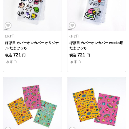
ほぼ日
ほぼ日
ほぼ日 カバーオンカバー オリジナ
ほぼ日 カバーオンカバー weeks用
ル たまごっち
たまごっち
721
721
税込
円
税込
円
在庫 〇
在庫 〇