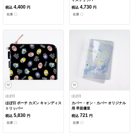
ィストリッパー
4,400
4,730
税込
円
税込
円
在庫 〇
在庫 〇
ほぼ日
ほぼ日
ほぼ日 ポーチ カズン キャンディス
カバー・オン・カバー オリジナル
トリッパー
用 早苗優里
5,830
721
税込
円
税込
円
在庫 〇
在庫 〇