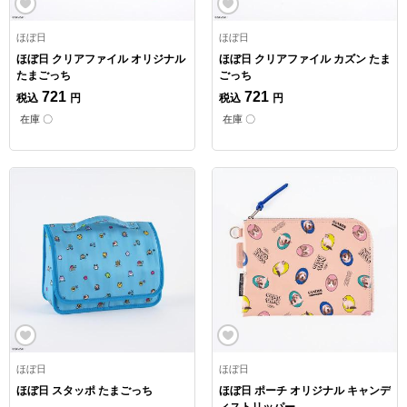
ほぼ日
ほぼ日
ほぼ日 クリアファイル オリジナル
ほぼ日 クリアファイル カズン たま
たまごっち
ごっち
721
721
税込
円
税込
円
在庫 〇
在庫 〇
ほぼ日
ほぼ日
ほぼ日 スタッポ たまごっち
ほぼ日 ポーチ オリジナル キャンデ