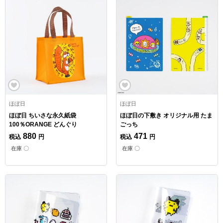
ほぼ日
ほぼ日
ほぼ日 ちいさな永久紙袋
ほぼ日の下敷き オリジナル用 たま
100％ORANGE どんぐり
ごっち
880
471
税込
円
税込
円
在庫 〇
在庫 〇