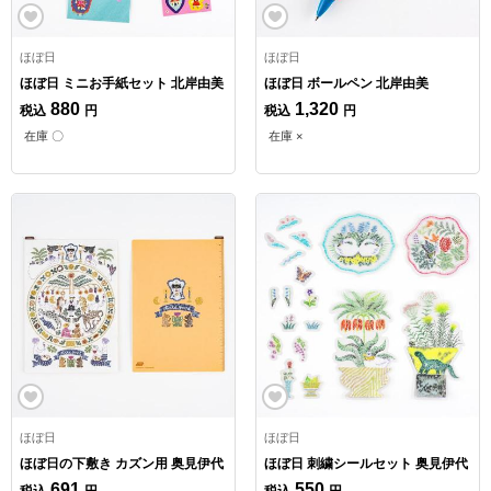
ほぼ日
ほぼ日
ほぼ日 ミニお手紙セット 北岸由美
ほぼ日 ボールペン 北岸由美
880
1,320
税込
円
税込
円
在庫 〇
在庫 ×
ほぼ日
ほぼ日
ほぼ日の下敷き カズン用 奥見伊代
ほぼ日 刺繍シールセット 奥見伊代
691
550
税込
円
税込
円