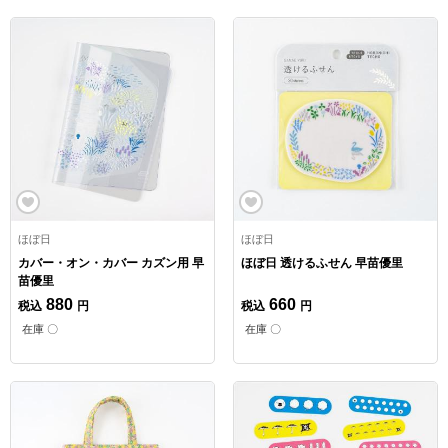
ほぼ日
ほぼ日
カバー・オン・カバー カズン用 早
ほぼ日 透けるふせん 早苗優里
苗優里
880
660
税込
円
税込
円
在庫 〇
在庫 〇