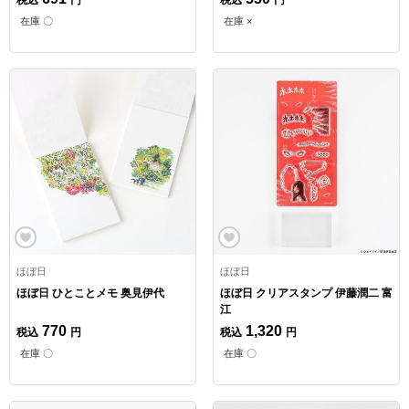
在庫 〇
在庫 ×
ほぼ日
ほぼ日
ほぼ日 ひとことメモ 奥見伊代
ほぼ日 クリアスタンプ 伊藤潤二 富
江
770
1,320
税込
円
税込
円
在庫 〇
在庫 〇