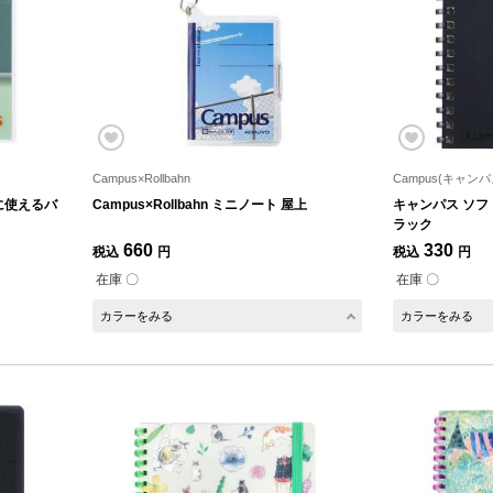
Campus×Rollbahn
Campus(キャンパ
うに使えるバ
Campus×Rollbahn ミニノート 屋上
キャンパス ソフト
ラック
660
330
税込
円
税込
円
在庫 〇
在庫 〇
カラーをみる
カラーをみる