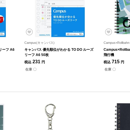
Campus(キャンパス)
Campus×Rollbahn
ーフ A6
キャンパス 優先順位がわかる TO DO ルーズ
Campus×Rol
リーフ A6 50枚
飛行機
231
715
税込
円
税込
円
在庫 〇
在庫 〇