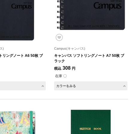
ス)
Campus(キャンパス)
リングノート A6 50枚 ブ
キャンパス ソフトリングノート A7 50枚 ブ
ラック
308
税込
円
在庫 〇
カラーをみる