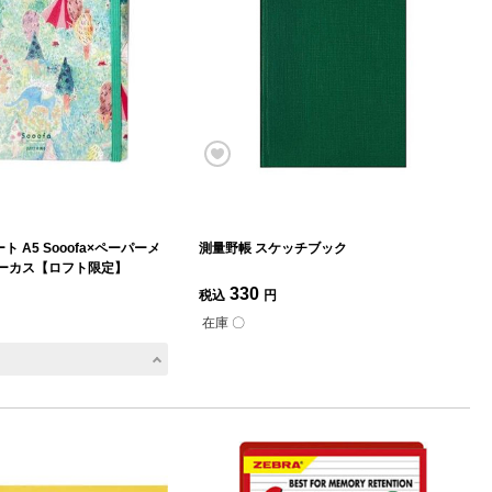
 A5 Sooofa×ペーパーメ
測量野帳 スケッチブック
サーカス【ロフト限定】
330
税込
円
在庫 〇