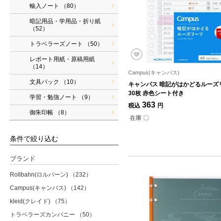
輸入ノート
（80）
暗記用品・学用品・折り紙
（52）
トラベラーズノート
（50）
レポート用紙・原稿用紙
（14）
Campus(キャンパス)
文具パック
（10）
キャンパス 暗記がはかどるルーズリ
30枚 赤色シート付き
学習・勉強ノート
（9）
363
税込
円
御朱印帳
（8）
在庫 〇
条件で絞り込む
ブランド
Rollbahn(ロルバーン)
（232）
Campus(キャンパス)
（142）
kleid(クレイド)
（75）
トラベラーズカンパニー
（50）