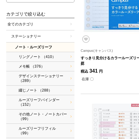
カテゴリで絞り込む
全てのカテゴリ
ステーショナリー
ノート・ルーズリーフ
Campus(キャンパス)
リングノート
（410）
すっきり見分けるカラールーズリーフ
罫
メモ帳
（376）
341
税込
円
デザインステーショナリー
在庫 〇
（289）
綴じノート
（288）
ルーズリーフバインダー
（152）
その他ノート・ノートカバー
（99）
ルーズリーフリフィル
（99）