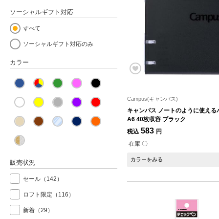
ソーシャルギフト対応
すべて
ソーシャルギフト対応のみ
カラー
Campus(キャンパス)
キャンパス ノートのように使える
A6 40枚収容 ブラック
583
税込
円
在庫 〇
カラーをみる
販売状況
セール
（142）
ロフト限定
（116）
新着
（29）