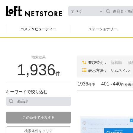
すべて
コスメ＆ビューティー
ステーショナリー
検索結果
並び替え
新着順
価
1,936
表示方法
サムネイル
件
1936
401
440
～
件中
件を表
キーワードで絞り込む
この条件で検索する
検索条件をクリア