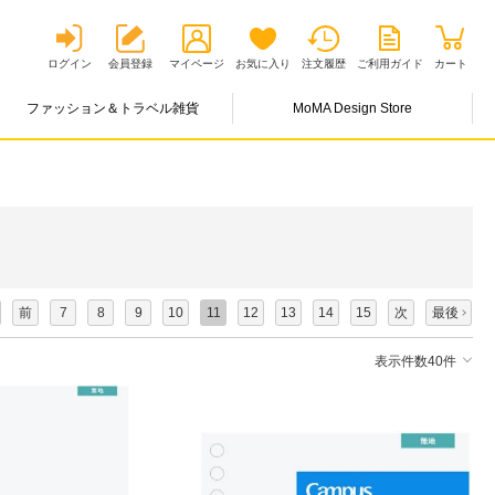
ログイン
会員登録
マイページ
お気に入り
注文履歴
ご利用ガイド
カート
ファッション＆トラベル雑貨
MoMA Design Store
前
7
8
9
10
11
12
13
14
15
次
最後
表示件数40件