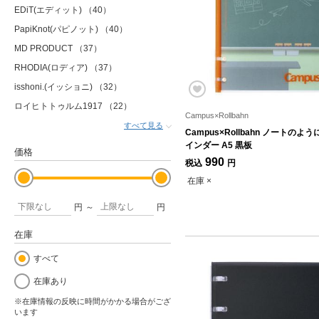
EDiT(エディット)
（40）
PapiKnot(パピノット)
（40）
MD PRODUCT
（37）
RHODIA(ロディア)
（37）
isshoni.(イッショニ)
（32）
ロイヒトトゥルム1917
（22）
Campus×Rollbahn
すべて見る
Campus×Rollbahn ノートのよ
インダー A5 黒板
価格
990
税込
円
在庫 ×
円
～
円
在庫
すべて
在庫あり
※在庫情報の反映に時間がかかる場合がござ
います