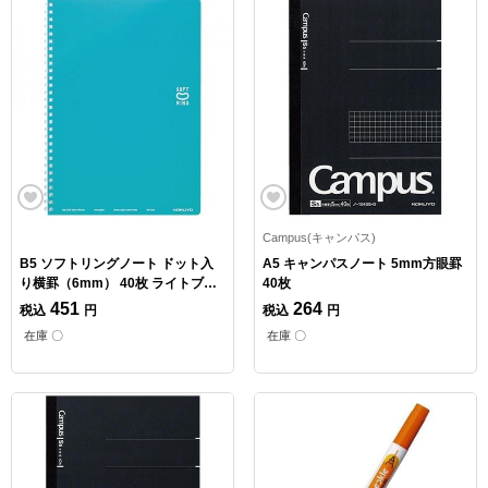
Campus(キャンパス)
B5 ソフトリングノート ドット入
A5 キャンパスノート 5mm方眼罫
り横罫（6mm） 40枚 ライトブル
40枚
ー
451
264
税込
円
税込
円
在庫 〇
在庫 〇