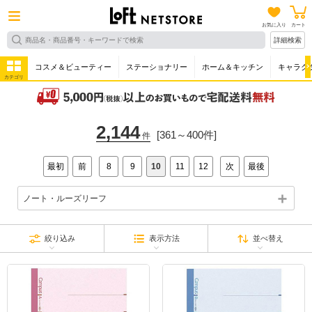
お気に入り
カート
詳細検索
コスメ＆ビューティー
ステーショナリー
ホーム＆キッチン
キャラク
カテゴリ
2,144
[361～400件]
件
最初
前
8
9
10
11
12
次
最後
ノート・ルーズリーフ
絞り込み
表示方法
並べ替え