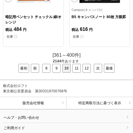
Campus(キャンパス)
暗記用ペンセット チェックル 緑/オ
B5 キャンパスノート 80枚 方眼罫
レンジ
484
616
税込
円
税込
円
在庫 〇
在庫 〇
[361～400件]
2144
件あります
最初
前
8
9
10
11
12
次
最後
株式会社ロフト
東京都公安委員会 第303319700768号
販売会社情報
特定商取引法に基づく表示
ヘルプ・お問い合わせ
ご利用ガイド