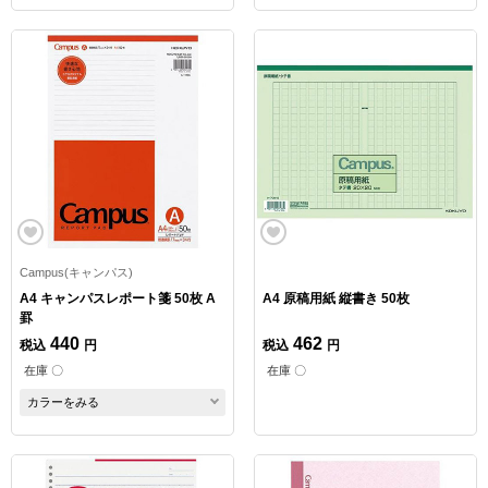
Campus(キャンパス)
A4 キャンパスレポート箋 50枚 A
A4 原稿用紙 縦書き 50枚
罫
440
462
税込
円
税込
円
在庫 〇
在庫 〇
カラーをみる