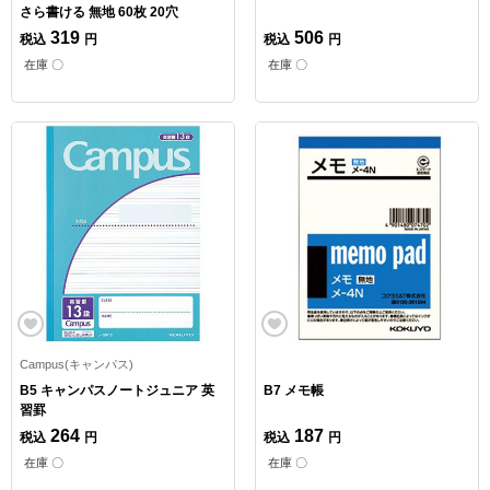
さら書ける 無地 60枚 20穴
319
506
税込
円
税込
円
在庫 〇
在庫 〇
Campus(キャンパス)
B5 キャンパスノートジュニア 英
B7 メモ帳
習罫
264
187
税込
円
税込
円
在庫 〇
在庫 〇