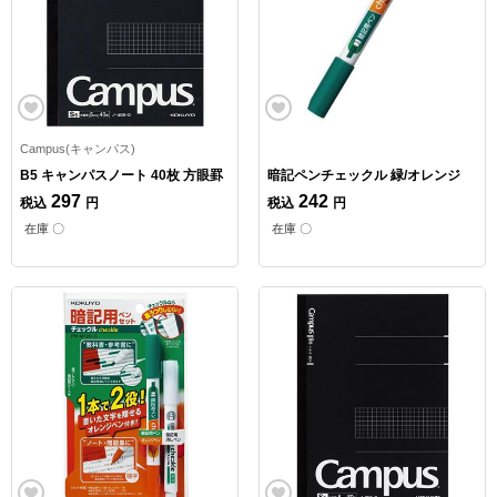
Campus(キャンパス)
B5 キャンパスノート 40枚 方眼罫
暗記ペンチェックル 緑/オレンジ
297
242
税込
円
税込
円
在庫 〇
在庫 〇