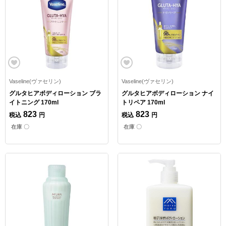
Vaseline(ヴァセリン)
Vaseline(ヴァセリン)
グルタヒアボディローション ブラ
グルタヒアボディローション ナイ
イトニング 170ml
トリペア 170ml
823
823
税込
円
税込
円
在庫 〇
在庫 〇