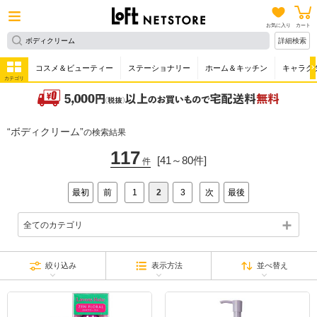
お気に入り
カート
詳細検索
コスメ＆ビューティー
ステーショナリー
ホーム＆キッチン
キャラク
カテゴリ
ボディクリーム
の検索結果
117
[41～80件]
件
最初
前
1
2
3
次
最後
全てのカテゴリ
絞り込み
表示方法
並べ替え