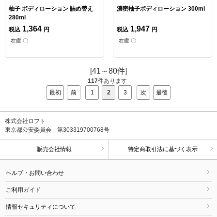
柚子 ボディローション 詰め替え
濃密柚子ボディローション 300ml
280ml
1,364
1,947
税込
円
税込
円
在庫 〇
在庫 〇
[41～80件]
117
件あります
最初
前
1
2
3
次
最後
株式会社ロフト
東京都公安委員会 第303319700768号
販売会社情報
特定商取引法に基づく表示
ヘルプ・お問い合わせ
ご利用ガイド
情報セキュリティについて