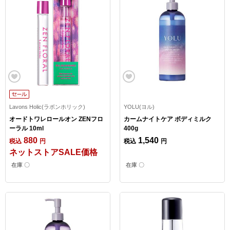
Lavons Holic(ラボンホリック)
YOLU(ヨル)
オードトワレロールオン ZENフロ
カームナイトケア ボディミルク
ーラル 10ml
400g
880
1,540
税込
円
税込
円
ネットストアSALE価格
在庫 〇
在庫 〇