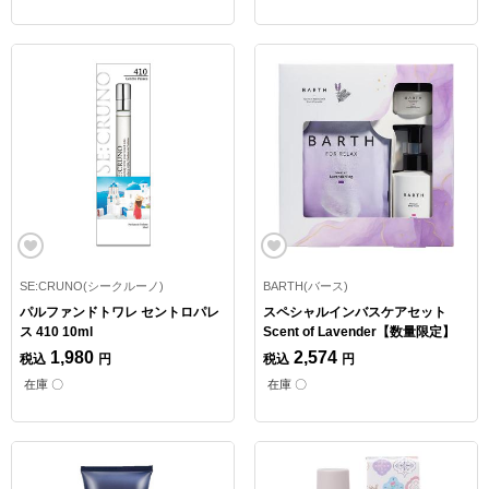
SE:CRUNO(シークルーノ)
BARTH(バース)
パルファンドトワレ セントロパレ
スペシャルインバスケアセット
ス 410 10ml
Scent of Lavender【数量限定】
1,980
2,574
税込
円
税込
円
在庫 〇
在庫 〇