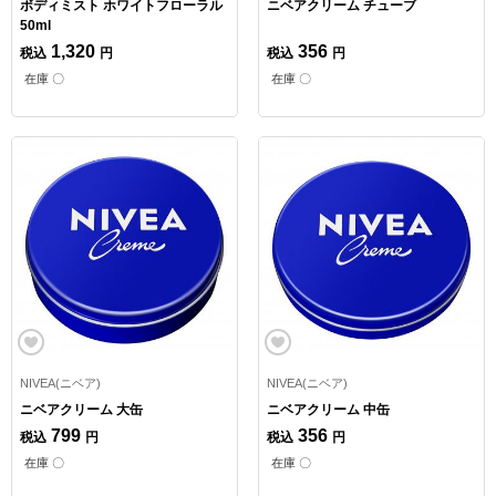
ボディミスト ホワイトフローラル
ニベアクリーム チューブ
50ml
1,320
356
税込
円
税込
円
在庫 〇
在庫 〇
NIVEA(ニベア)
NIVEA(ニベア)
ニベアクリーム 大缶
ニベアクリーム 中缶
799
356
税込
円
税込
円
在庫 〇
在庫 〇