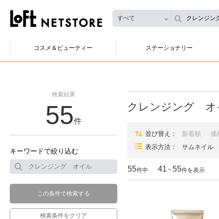
すべて
コスメ＆ビューティー
ステーショナリー
検索結果
55
クレンジング オ
件
並び替え
新着順
価
表示方法
サムネイル
キーワードで絞り込む
55
41
55
～
件中
件を表示
この条件で検索する
検索条件をクリア