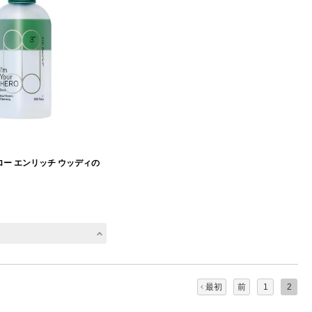
ー エンリッチ ウッディの
最初
前
1
2