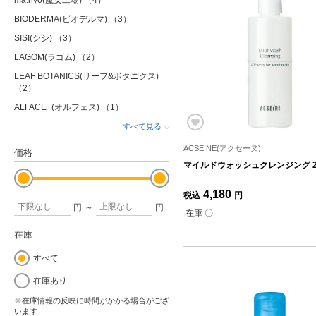
ma:nyo(魔女工場)
（4）
BIODERMA(ビオデルマ)
（3）
SISI(シシ)
（3）
LAGOM(ラゴム)
（2）
LEAF BOTANICS(リーフ&ボタニクス)
（2）
ALFACE+(オルフェス)
（1）
すべて見る
ACSEINE(アクセーヌ)
価格
マイルドウォッシュクレンジング 20
4,180
税込
円
円
～
円
在庫 〇
在庫
すべて
在庫あり
※在庫情報の反映に時間がかかる場合がござ
います