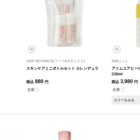
LEAF BOTANICS(リーフ&ボタニクス)
SISI(シシ)
スキンケアミニボトルセット カレンデュラ
アイムユアヒー
230ml
880
3,980
税込
円
税込
円
在庫 〇
在庫 〇
カラーをみる