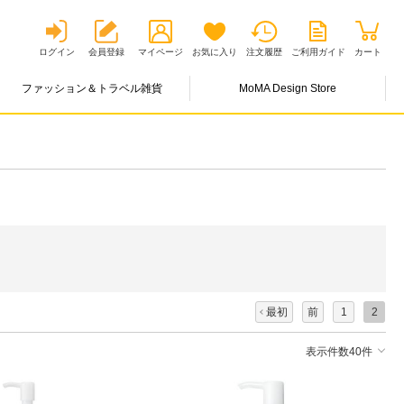
ログイン
会員登録
マイページ
お気に入り
注文履歴
ご利用ガイド
カート
ファッション＆トラベル雑貨
MoMA Design Store
最初
前
1
2
表示件数40件