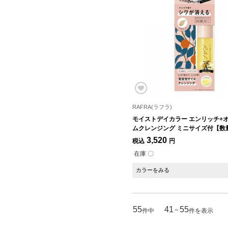
RAFRA(ラフラ)
モイストデイカラー エンリッチ+
ムクレンジング ミニサイズ付【数
3,520
税込
円
在庫 〇
カラーをみる
55
41
55
～
件中
件を表示