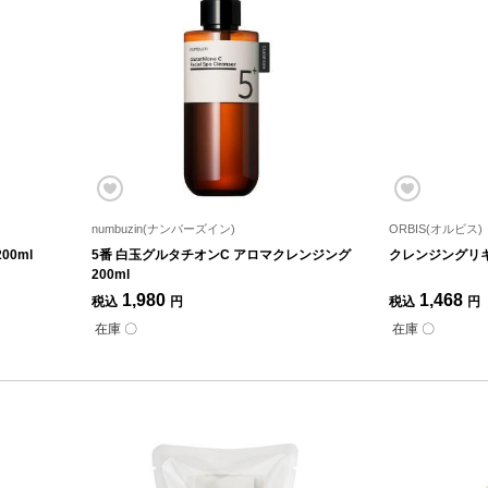
numbuzin(ナンバーズイン)
ORBIS(オルビス)
0ml
5番 白玉グルタチオンC アロマクレンジング
クレンジングリキッ
200ml
1,980
1,468
税込
円
税込
円
在庫 〇
在庫 〇