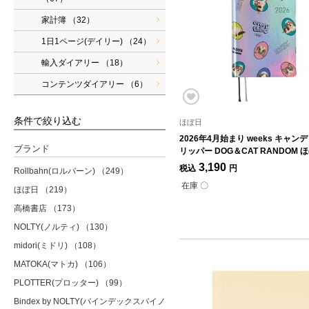
家計簿
（32）
1日1ページ(デイリー)
（24）
輸入ダイアリー
（18）
コンテンツダイアリー
（6）
条件で絞り込む
ほぼ日
2026年4月始まり weeks キャン
ブランド
リッパー DOG＆CAT RANDOM 
3,190
税込
円
Rollbahn(ロルバーン)
（249）
在庫 〇
ほぼ日
（219）
高橋書店
（173）
NOLTY(ノルティ)
（130）
midori(ミドリ)
（108）
MATOKA(マトカ)
（106）
PLOTTER(プロッター)
（99）
Bindex by NOLTY(バインデックスバイノ