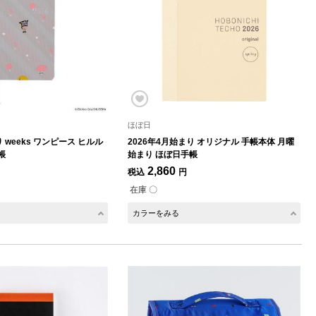
ほぼ日
 weeks ワンピース ヒルル
2026年4月始まり オリジナル 手帳本体 月曜
帳
始まり ほぼ日手帳
2,860
税込
円
在庫 〇
カラーをみる