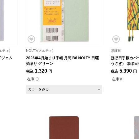
ノルティ)
NOLTY(ノルティ)
ほぼ日
ペイジェム
2026年4月始まり手帳 月間 B6 NOLTY 日曜
ほぼ日手帳カバー
始まり グリーン
うさぎ） ほぼ日
1,320
5,390
税込
円
税込
円
在庫 〇
在庫 ×
カラーをみる