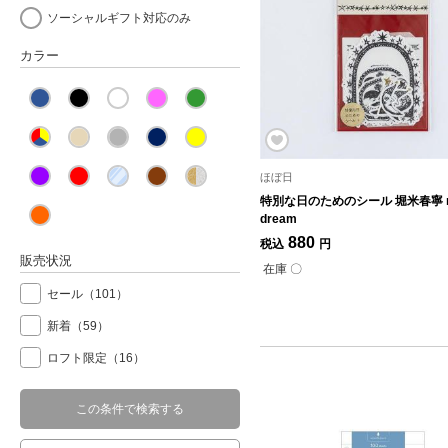
ソーシャルギフト対応のみ
カラー
ほぼ日
特別な日のためのシール 堀米春寧 no
dream
880
税込
円
販売状況
在庫 〇
セール
（101）
新着
（59）
ロフト限定
（16）
この条件で検索する