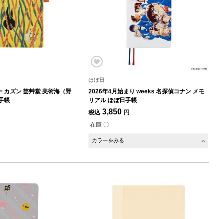
ほぼ日
 カズン 芸艸堂 美術海（野
2026年4月始まり weeks 名探偵コナン メモ
手帳
リアル ほぼ日手帳
3,850
税込
円
在庫 〇
カラーをみる