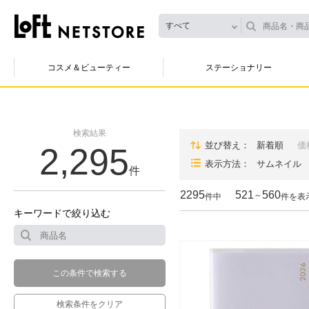
すべて
コスメ＆ビューティー
ステーショナリー
検索結果
並び替え
新着順
価
2,295
表示方法
サムネイル
件
2295
521
560
～
件中
件を表
キーワードで絞り込む
この条件で検索する
検索条件をクリア