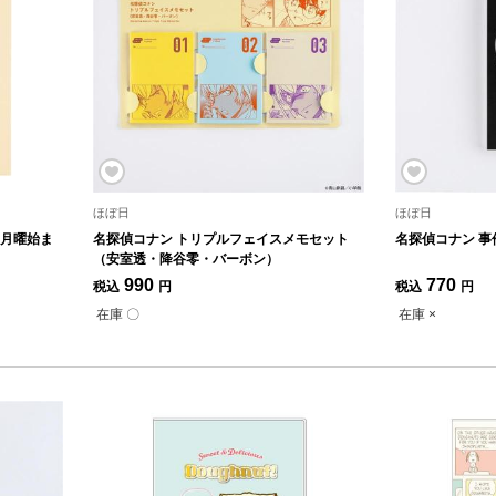
ほぼ日
ほぼ日
 月曜始ま
名探偵コナン トリプルフェイスメモセット
名探偵コナン 事
（安室透・降谷零・バーボン）
990
770
税込
円
税込
円
在庫 〇
在庫 ×