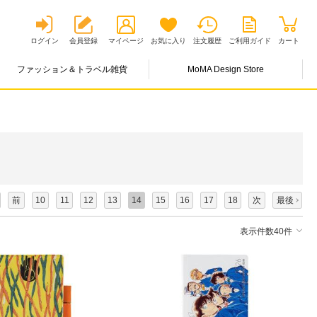
ログイン
会員登録
マイページ
お気に入り
注文履歴
ご利用ガイド
カート
ファッション＆トラベル雑貨
MoMA Design Store
前
10
11
12
13
14
15
16
17
18
次
最後
表示件数40件