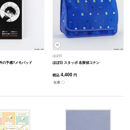
ほぼ日
件の予感?メモパッド
ほぼ日 スタッポ 名探偵コナン
4,400
税込
円
在庫 〇