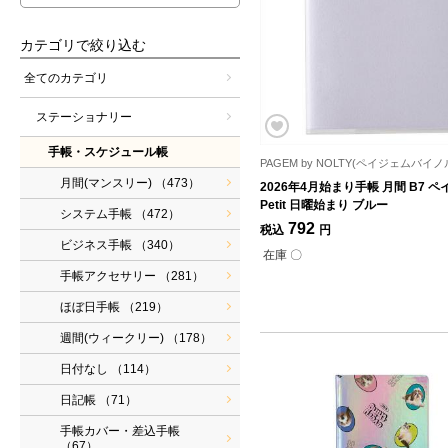
カテゴリで絞り込む
全てのカテゴリ
ステーショナリー
手帳・スケジュール帳
PAGEM by NOLTY(ペイジェムバイ
月間(マンスリー)
（473）
2026年4月始まり手帳 月間 B7 
Petit 日曜始まり ブルー
システム手帳
（472）
792
税込
円
ビジネス手帳
（340）
在庫 〇
手帳アクセサリー
（281）
ほぼ日手帳
（219）
週間(ウィークリー)
（178）
日付なし
（114）
日記帳
（71）
手帳カバー・差込手帳
（67）