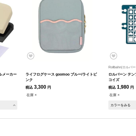
Rollbahn(ロルバー
ルメーカー
ライフログケース goomoo ブルー/ライトピ
ロルバーン テン
ンク
コイズ
3,300
1,980
税込
円
税込
円
在庫 ×
在庫 ×
カラーをみる