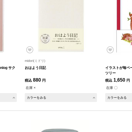
midori(ミドリ)
log サク
おはよう日記
イラストが毎ペ
ツリー
880
1,650
税込
円
税込
円
在庫 ×
在庫 〇
カラーをみる
カラーをみる