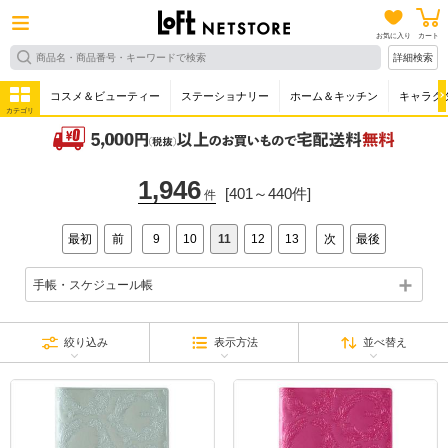
お気に入り
カート
詳細検索
コスメ＆ビューティー
ステーショナリー
ホーム＆キッチン
キャラク
カテゴリ
1,946
[401～440件]
件
最初
前
9
10
11
12
13
次
最後
手帳・スケジュール帳
絞り込み
表示方法
並べ替え