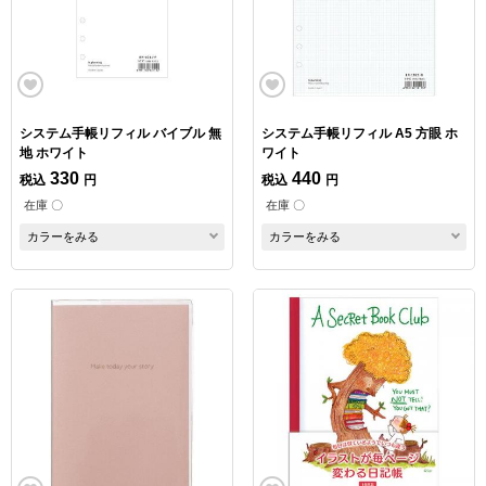
システム手帳リフィル バイブル 無
システム手帳リフィル A5 方眼 ホ
地 ホワイト
ワイト
330
440
税込
円
税込
円
在庫 〇
在庫 〇
カラーをみる
カラーをみる