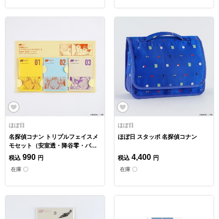
ほぼ日
ほぼ日
名探偵コナン トリプルフェイスメ
ほぼ日 スタッポ 名探偵コナン
モセット（安室透・降谷零・バー
ボン）
990
4,400
税込
円
税込
円
在庫 〇
在庫 〇