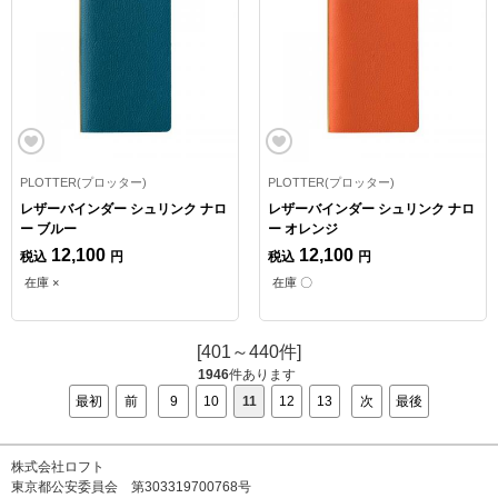
PLOTTER(プロッター)
PLOTTER(プロッター)
レザーバインダー シュリンク ナロ
レザーバインダー シュリンク ナロ
ー ブルー
ー オレンジ
12,100
12,100
税込
円
税込
円
在庫 ×
在庫 〇
[401～440件]
1946
件あります
最初
前
9
10
11
12
13
次
最後
株式会社ロフト
東京都公安委員会 第303319700768号