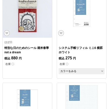
ほぼ日
特別な日のためのシール 堀米春寧
システム手帳リフィル ミニ6 横罫
not a dream
ホワイト
880
275
税込
円
税込
円
在庫 〇
在庫 〇
カラーをみる