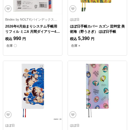
Bindex by NOLTY(バインデックスバイノルティ)
ほぼ日
2026年4月始まりシステム手帳用
ほぼ日手帳カバー カズン 芸艸堂 美
リフィル ミニ6 月間ダイアリー4
術海（野うさぎ） ほぼ日手帳
カレンダータイプ/インデックス付
990
5,390
税込
円
税込
円
日曜始まり
在庫 〇
在庫 ×
ほぼ日
ほぼ日