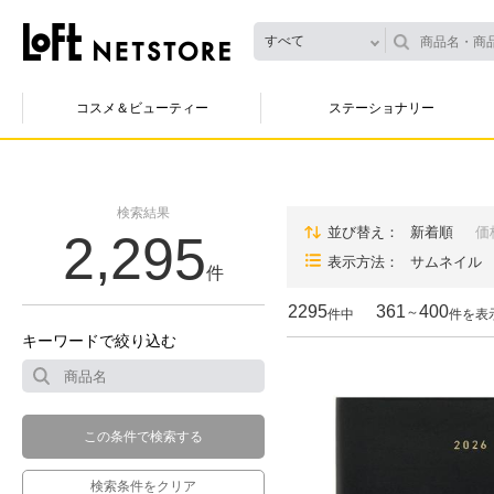
すべて
コスメ＆ビューティー
ステーショナリー
検索結果
並び替え
新着順
価
2,295
表示方法
サムネイル
件
2295
361
400
～
件中
件を表
キーワードで絞り込む
この条件で検索する
検索条件をクリア