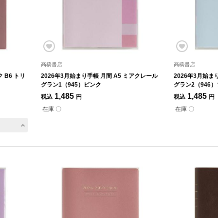
高橋書店
高橋書店
 B6 トリ
2026年3月始まり手帳 月間 A5 ミアクレール
2026年3月始ま
グラン1（945）ピンク
グラン2（946
1,485
1,485
税込
円
税込
円
在庫 〇
在庫 〇