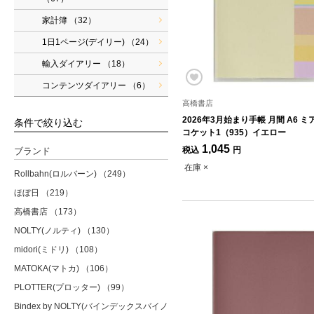
家計簿
（32）
1日1ページ(デイリー)
（24）
輸入ダイアリー
（18）
コンテンツダイアリー
（6）
高橋書店
2026年3月始まり手帳 月間 A6 
条件で絞り込む
コケット1（935）イエロー
1,045
税込
円
ブランド
在庫 ×
Rollbahn(ロルバーン)
（249）
ほぼ日
（219）
高橋書店
（173）
NOLTY(ノルティ)
（130）
midori(ミドリ)
（108）
MATOKA(マトカ)
（106）
PLOTTER(プロッター)
（99）
Bindex by NOLTY(バインデックスバイノ