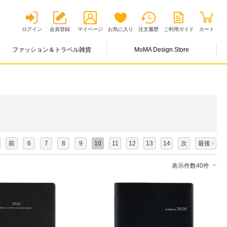
ログイン
会員登録
マイページ
お気に入り
注文履歴
ご利用ガイド
カート
ファッション＆トラベル雑貨
MoMA Design Store
前
6
7
8
9
10
11
12
13
14
次
最後
表示件数40件