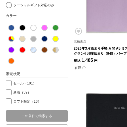
ソーシャルギフト対応のみ
カラー
高橋書店
2026年3月始まり手帳 月間 A5 
グラン4 月曜始まり（948）パー
1,485
税込
円
在庫 〇
販売状況
セール
（101）
新着
（59）
ロフト限定
（16）
この条件で検索する