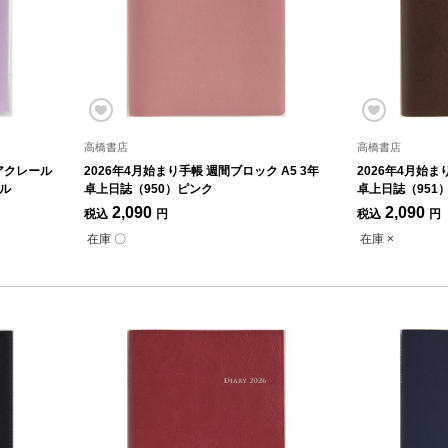
高橋書店
高橋書店
ミアクレール
2026年4月始まり手帳 週間ブロック A5 3年
2026年4月始ま
プル
卓上日誌（950）ピンク
卓上日誌（951
2,090
2,090
税込
円
税込
円
在庫 〇
在庫 ×