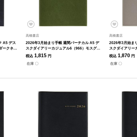
高橋書店
高橋書店
 A5 デス
2026年3月始まり手帳 週間バーチカル A5 デ
2026年3月始ま
）ダークネイ
スクダイアリーカジュアル6（966）モスグリ
スクダイアリーカ
ーン
グレイ
1,815
1,870
税込
円
税込
円
在庫 〇
在庫 〇