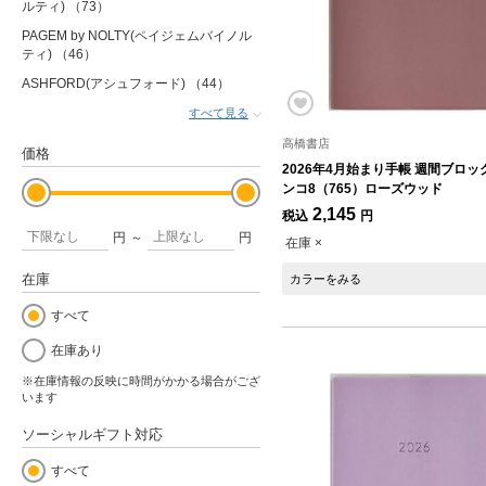
ルティ)
（73）
PAGEM by NOLTY(ペイジェムバイノル
ティ)
（46）
ASHFORD(アシュフォード)
（44）
すべて見る
高橋書店
価格
2026年4月始まり手帳 週間ブロック
ンコ8（765）ローズウッド
2,145
税込
円
円
～
円
在庫 ×
在庫
カラーをみる
すべて
在庫あり
※在庫情報の反映に時間がかかる場合がござ
います
ソーシャルギフト対応
すべて