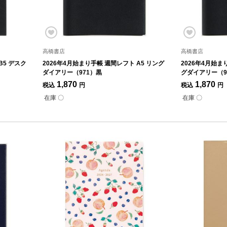
高橋書店
高橋書店
B5 デスク
2026年4月始まり手帳 週間レフト A5 リング
2026年4月始ま
ダイアリー（971）黒
グダイアリー（9
1,870
1,870
税込
円
税込
円
在庫 〇
在庫 〇