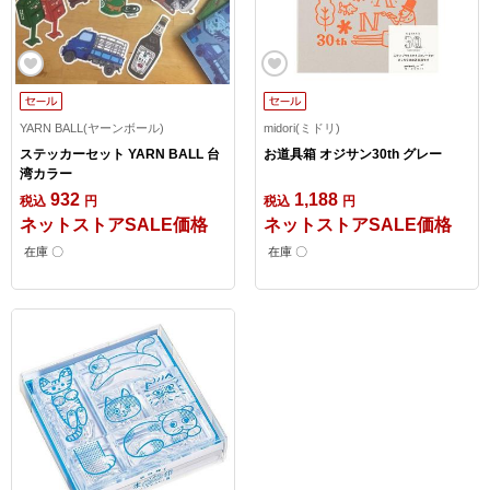
YARN BALL(ヤーンボール)
midori(ミドリ)
ステッカーセット YARN BALL 台
お道具箱 オジサン30th グレー
湾カラー
932
1,188
税込
円
税込
円
ネットストアSALE価格
ネットストアSALE価格
在庫 〇
在庫 〇