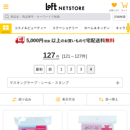
お気に入り
カート
詳細検索
コスメ＆ビューティー
ステーショナリー
ホーム＆キッチン
キャラク
カテゴリ
127
[121～127件]
件
最初
前
1
2
3
4
マスキングテープ・シール・スタンプ
絞り込み
表示方法
並べ替え