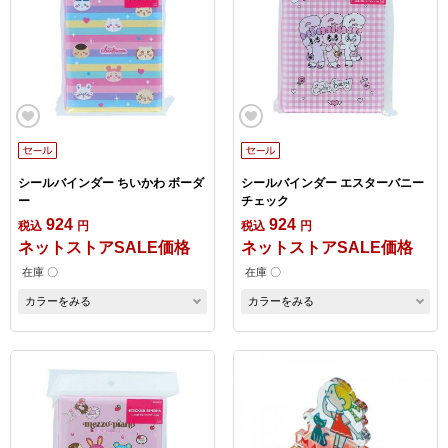
シールバインダー ちいかわ ボーダ
シールバインダー エスターバニー
ー
チェック
924
924
税込
円
税込
円
ネットストアSALE価格
ネットストアSALE価格
在庫 〇
在庫 〇
カラーをみる
カラーをみる