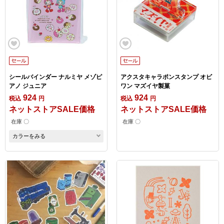
シールバインダー ナルミヤ メゾピ
アクスタキャラポンスタンプ オビ
アノ ジュニア
ワン マズイヤ製菓
924
924
税込
円
税込
円
ネットストアSALE価格
ネットストアSALE価格
在庫 〇
在庫 〇
カラーをみる