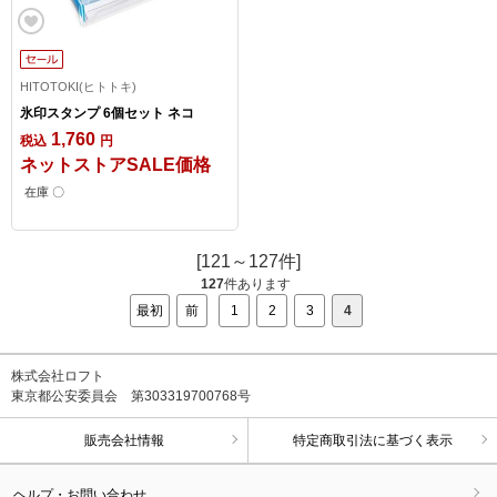
HITOTOKI(ヒトトキ)
氷印スタンプ 6個セット ネコ
1,760
税込
円
ネットストアSALE価格
在庫 〇
[121～127件]
127
件あります
最初
前
1
2
3
4
株式会社ロフト
東京都公安委員会 第303319700768号
販売会社情報
特定商取引法に基づく表示
ヘルプ・お問い合わせ