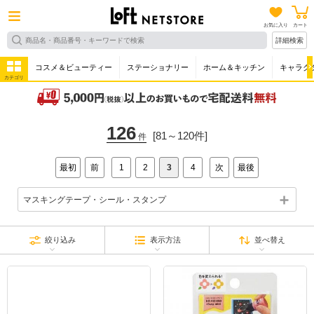
お気に入り
カート
詳細検索
コスメ＆ビューティー
ステーショナリー
ホーム＆キッチン
キャラク
カテゴリ
126
[81～120件]
件
最初
前
1
2
3
4
次
最後
マスキングテープ・シール・スタンプ
絞り込み
表示方法
並べ替え