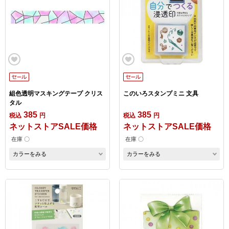
組色透明マスキングテープ クリス
このいろスタンプミニ 文具
タル
385
385
税込
円
税込
円
ネットストアSALE価格
ネットストアSALE価格
在庫 〇
在庫 〇
カラーをみる
カラーをみる