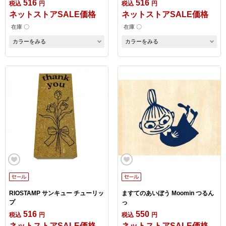
516
516
税込
円
税込
円
ネットストアSALE価格
ネットストアSALE価格
在庫 〇
在庫 〇
カラーをみる
カラーをみる
RIOSTAMP サンキュー チューリッ
ますてのあいぼう Moomin つるん
プ
っ
516
550
税込
円
税込
円
ネットストアSALE価格
ネットストアSALE価格