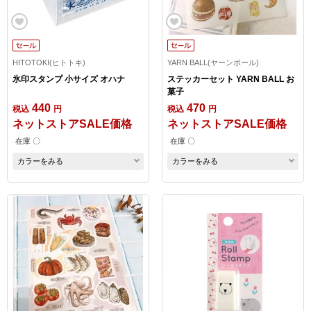
HITOTOKI(ヒトトキ)
YARN BALL(ヤーンボール)
氷印スタンプ 小サイズ オハナ
ステッカーセット YARN BALL お
菓子
440
470
税込
円
税込
円
ネットストアSALE価格
ネットストアSALE価格
在庫 〇
在庫 〇
カラーをみる
カラーをみる