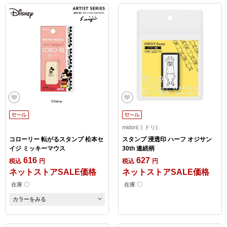
midori(ミドリ)
コローリー 転がるスタンプ 松本セ
スタンプ 浸透印 ハーフ オジサン
イジ ミッキーマウス
30th 連続柄
616
627
税込
円
税込
円
ネットストアSALE価格
ネットストアSALE価格
在庫 〇
在庫 〇
カラーをみる