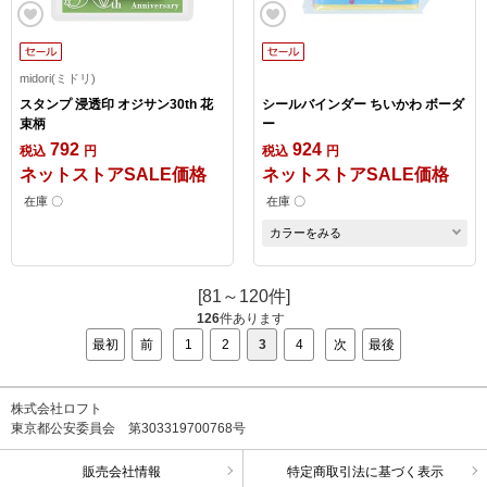
midori(ミドリ)
スタンプ 浸透印 オジサン30th 花
シールバインダー ちいかわ ボーダ
束柄
ー
792
924
税込
円
税込
円
ネットストアSALE価格
ネットストアSALE価格
在庫 〇
在庫 〇
カラーをみる
[81～120件]
126
件あります
最初
前
1
2
3
4
次
最後
株式会社ロフト
東京都公安委員会 第303319700768号
販売会社情報
特定商取引法に基づく表示