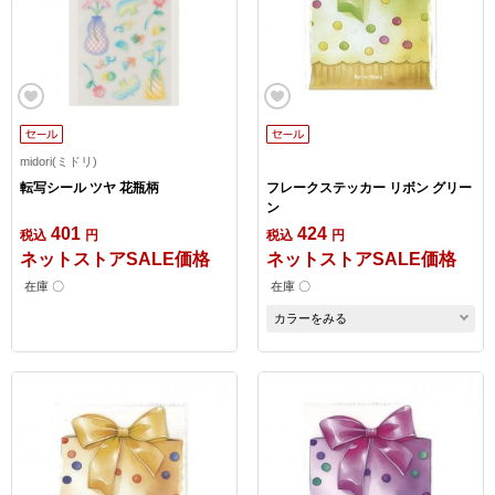
midori(ミドリ)
転写シール ツヤ 花瓶柄
フレークステッカー リボン グリー
ン
401
424
税込
円
税込
円
ネットストアSALE価格
ネットストアSALE価格
在庫 〇
在庫 〇
カラーをみる