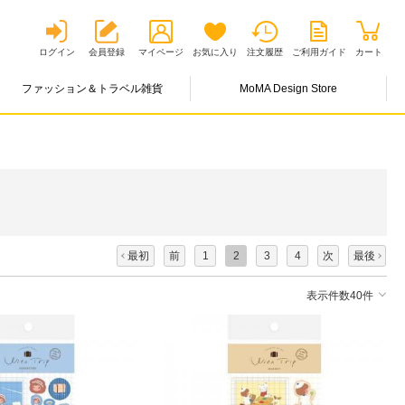
ログイン
会員登録
マイページ
お気に入り
注文履歴
ご利用ガイド
カート
ファッション＆トラベル雑貨
MoMA Design Store
最初
前
1
2
3
4
次
最後
表示件数40件