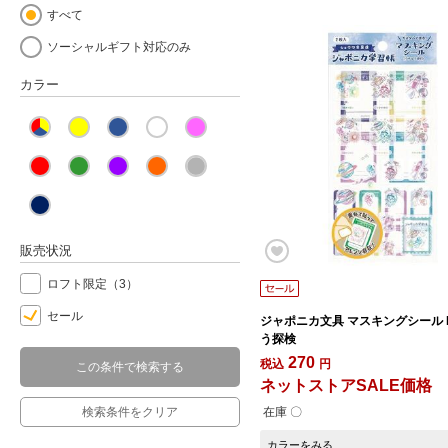
すべて
ソーシャルギフト対応のみ
カラー
販売状況
ロフト限定
（3）
セール
ジャポニカ文具 マスキングシール 
う探検
270
税込
円
この条件で検索する
ネットストアSALE価格
検索条件をクリア
在庫 〇
カラーをみる