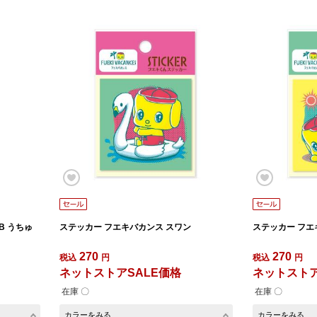
B うちゅ
ステッカー フエキバカンス スワン
ステッカー フエ
270
270
税込
円
税込
円
ネットストアSALE価格
ネットストア
在庫 〇
在庫 〇
カラーをみる
カラーをみる