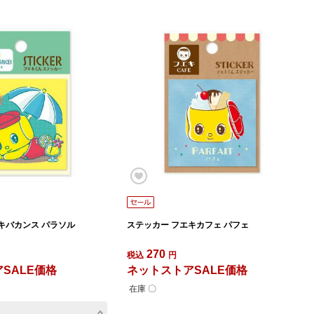
キバカンス パラソル
ステッカー フエキカフェ パフェ
270
税込
円
SALE価格
ネットストアSALE価格
在庫 〇