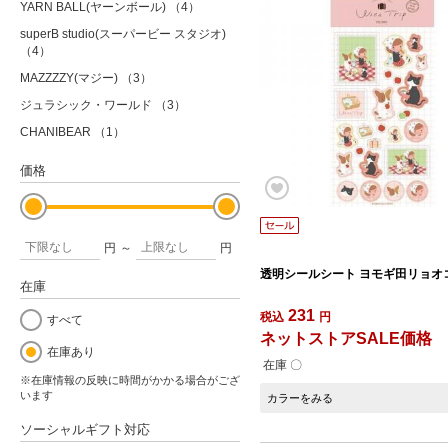
YARN BALL(ヤーンボール)
（4）
superB studio(スーパービー スタジオ)
（4）
MAZZZZY(マジー)
（3）
ジュラシック・ワールド
（3）
CHANIBEAR
（1）
価格
円
～
円
透明シールシート ヨモギ田リョオコ 
在庫
231
税込
円
すべて
ネットストアSALE価格
在庫あり
在庫 〇
※在庫情報の反映に時間がかかる場合がござ
います
カラーをみる
ソーシャルギフト対応