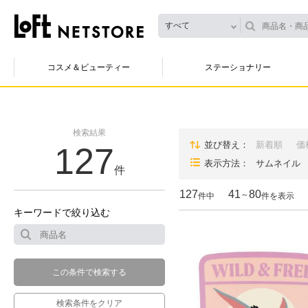
すべて
コスメ＆ビューティー
ステーショナリー
検索結果
並び替え
新着順
価
127
表示方法
サムネイル
件
127
41
80
～
件中
件を表示
キーワードで絞り込む
この条件で検索する
検索条件をクリア